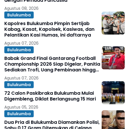
dengan Pemuda Pancasila
Agustus 08, 2026
Bulukumba
Kapolres Bulukumba Pimpin Sertijab
Kabag, Kasat, Kapolsek, Kasiwas, dan
Pelantikan Kasi Humas, ini daftarnya
Agustus 07, 2026
Bulukumba
Babak Grand Final Gantarang Football
Championship 2026 Siap Digelar, Panitia
Sediakan Trofi, Uang Pembinaan hingga
Penghargaan Individu
Agustus 07, 2026
Bulukumba
72 Calon Paskibraka Bulukumba Mulai
Digembleng, Diklat Berlangsung 15 Hari
Agustus 05, 2026
Bulukumba
Dua Pria di Bulukumba Diamankan Polisi,
Sabu 0,17 Gram Ditemukan di Celana