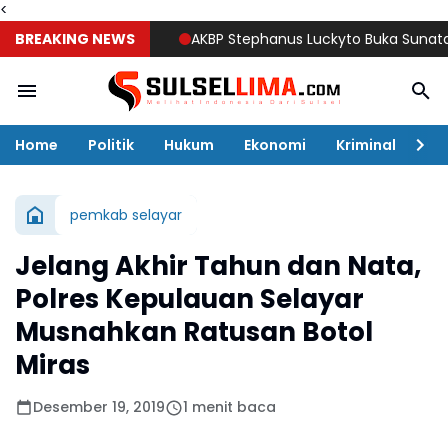
<
BREAKING NEWS
AKBP Stephanus Luckyto Buka Sunatan Mass
Home
Politik
Hukum
Ekonomi
Kriminal
Ol
pemkab selayar
Jelang Akhir Tahun dan Nata,
Polres Kepulauan Selayar
Musnahkan Ratusan Botol
Miras
Desember 19, 2019
1 menit baca