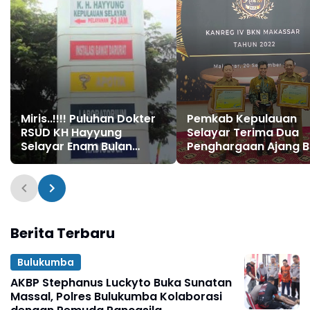
Miris..!!!! Puluhan Dokter
Pemkab Kepulauan
RSUD KH Hayyung
Selayar Terima Dua
Selayar Enam Bulan
Penghargaan Ajang 
Belum Terima Insentif
Award 2022
Berita Terbaru
Bulukumba
AKBP Stephanus Luckyto Buka Sunatan
Massal, Polres Bulukumba Kolaborasi