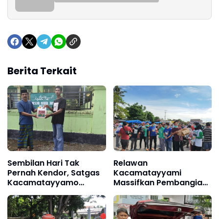
Berita Terkait
Sembilan Hari Tak
Relawan
Pernah Kendor, Satgas
Kacamatayyami
Kacamatayyamo
Massifkan Pembangian
Lindugi Warga Dari
Masker dan Hand
Covid-19
Sanitizer di Pasar