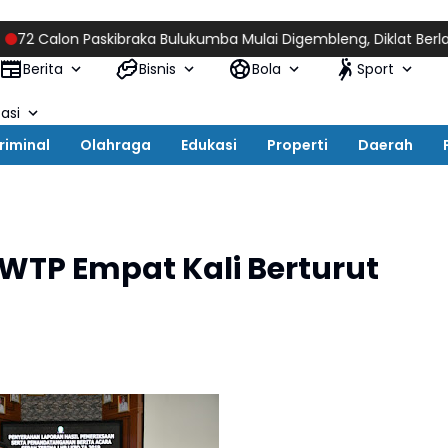
lon Paskibraka Bulukumba Mulai Digembleng, Diklat Berlangsung 
Berita
Bisnis
Bola
Sport
asi
riminal
Olahraga
Edukasi
Properti
Daerah
 WTP Empat Kali Berturut