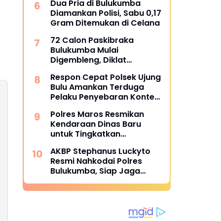
Dua Pria di Bulukumba
Diamankan Polisi, Sabu 0,17
Gram Ditemukan di Celana
72 Calon Paskibraka
Bulukumba Mulai
Digembleng, Diklat
Berlangsung 15 Hari
Respon Cepat Polsek Ujung
Bulu Amankan Terduga
Pelaku Penyebaran Konten
Asusila di Medsos
Polres Maros Resmikan
Kendaraan Dinas Baru
untuk Tingkatkan
Pelayanan
AKBP Stephanus Luckyto
Resmi Nahkodai Polres
Bulukumba, Siap Jaga
Kondusivitas Wilayah