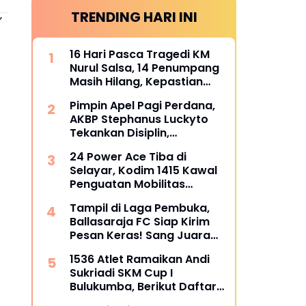
TRENDING HARI INI
”
16 Hari Pasca Tragedi KM
Nurul Salsa, 14 Penumpang
Masih Hilang, Kepastian
Santunan Korban
Pimpin Apel Pagi Perdana,
dipertanyakan
AKBP Stephanus Luckyto
Tekankan Disiplin,
Kebersihan, dan Kecintaan
24 Power Ace Tiba di
terhadap Organisasi
Selayar, Kodim 1415 Kawal
Penguatan Mobilitas
Koperasi Desa Merah Putih
Tampil di Laga Pembuka,
Ballasaraja FC Siap Kirim
Pesan Keras! Sang Juara
Bertahan Bidik Awal
1536 Atlet Ramaikan Andi
Sempurna di Piala
Sukriadi SKM Cup I
Kemerdekaan Bulukumpa
Bulukumba, Berikut Daftar
2026
Juara 1 hingga 64