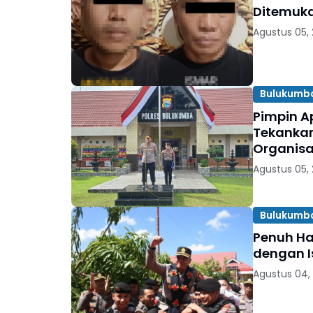
Ditemuka
Agustus 05,
Bulukumb
Pimpin A
Tekankan
Organisa
Agustus 05,
Bulukumb
Penuh Har
dengan I
Agustus 04,