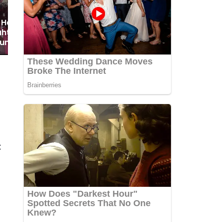
 Hati Warga
htera, Bupati
Kunjungi Keluarga
i Bulupoddo
t