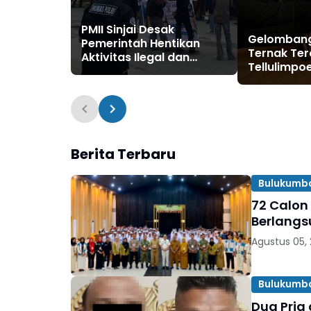
PMII Sinjai Desak
Gelombang
Pemerintah Hentikan
Ternak Te
Aktivitas Ilegal dan
Tellulimpoe
Tegakkan Tata Ruang
Laporan M
Warga Ber
Aparat?”
Berita Terbaru
Bulukumb
72 Calon
Berlangs
Agustus 05,
Bulukumb
Dua Pria