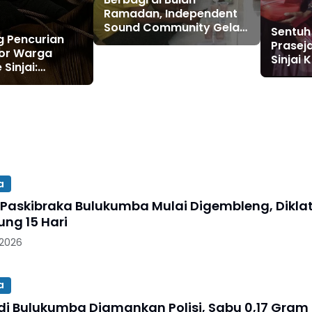
Ramadan, Independent
Sound Community Gelar
Sentuh
 Pencurian
Buka Puasa Bersama
Praseja
ror Warga
Santri Darul Ma’arif
Sinjai 
 Sinjai:
Lappae Sinjai
Viral d
engendap,
tanya di Mana
a
 Paskibraka Bulukumba Mulai Digembleng, Dikla
ung 15 Hari
 2026
a
 di Bulukumba Diamankan Polisi, Sabu 0,17 Gram