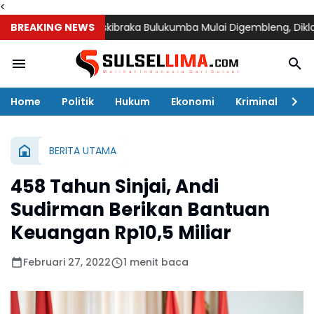
<
BREAKING NEWS
72 Calon Paskibraka Bulukumba Mulai Digembleng, Diklat Berl
Home
Politik
Hukum
Ekonomi
Kriminal
Ol
BERITA UTAMA
458 Tahun Sinjai, Andi
Sudirman Berikan Bantuan
Keuangan Rp10,5 Miliar
Februari 27, 2022
1 menit baca