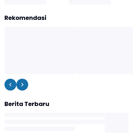
Sulsel Minta OPD
Dua Titik Kebakaran di
Wujudkan Pemerintahan
Bantaeng
Bersih Melayani
Rekomendasi
Berita Terbaru
Bulukumba
72 Calon Paskibraka Bulukumba Mulai
Digembleng, Diklat Berlangsung 15 Hari
Agustus 05, 2026
Bulukumba
Dua Pria di Bulukumba Diamankan Polisi,
Sabu 0,17 Gram Ditemukan di Celana
Agustus 05, 2026
Bulukumba