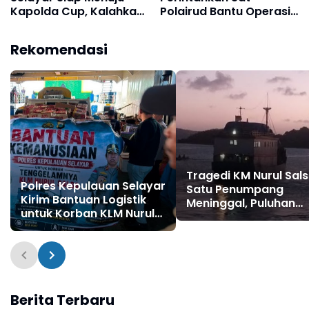
Kapolda Cup, Kalahkan
Polairud Bantu Operasi
Tim Esi Jogja Dalam
SAR KM Nurul Salsa,
Laga Uji Coba
Koordinasi dengan TNI
Rekomendasi
AL dan Basarnas
Tragedi KM Nurul Sals
Polres Kepulauan Selayar
Satu Penumpang
Kirim Bantuan Logistik
Meninggal, Puluhan
untuk Korban KLM Nurul
Selamat, Operasi
Salsa di Pulau Jampea
Pencarian Korban Te
Berlangsung
Berita Terbaru