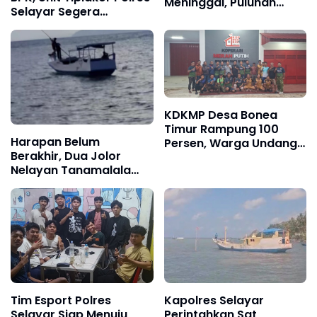
Meninggal, Puluhan
Selayar Segera
Selamat, Operasi
Tetapkan Tersangka
Pencarian Korban Terus
Kredit Tempilan BRI
Berlangsung
KDKMP Desa Bonea
Timur Rampung 100
Harapan Belum
Persen, Warga Undang
Berakhir, Dua Jolor
Kesebelasan Kodim 1415
Nelayan Tanamalala
FC Gelar Fun Football
Kembali Sisir Laut Cari
Korban KLM Nurul Salsa
Tim Esport Polres
Kapolres Selayar
Selayar Siap Menuju
Perintahkan Sat