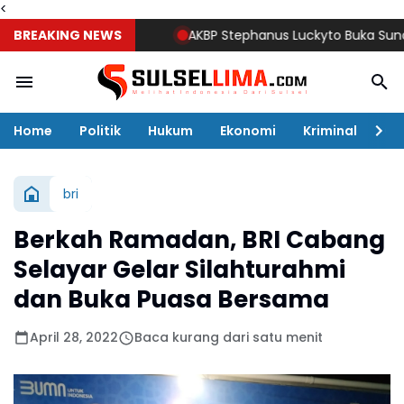
<
BREAKING NEWS
AKBP Stephanus Luckyto Buka Sunatan Mas
Home
Politik
Hukum
Ekonomi
Kriminal
Ol
bri
Berkah Ramadan, BRI Cabang
Selayar Gelar Silahturahmi
dan Buka Puasa Bersama
April 28, 2022
Baca kurang dari satu menit