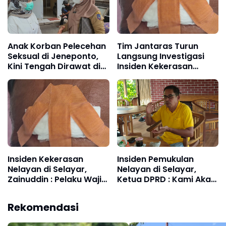
Anak Korban Pelecehan
Tim Jantaras Turun
Seksual di Jeneponto,
Langsung Investigasi
Kini Tengah Dirawat di
Insiden Kekerasan
Rumah Sakit Unhas
Nelayan di Selayar
Makassar
Insiden Kekerasan
Insiden Pemukulan
Nelayan di Selayar,
Nelayan di Selayar,
Zainuddin : Pelaku Wajib
Ketua DPRD : Kami Akan
Ditindak Penegak
Membawa ke Ranah
Hukum
Hukum
Rekomendasi