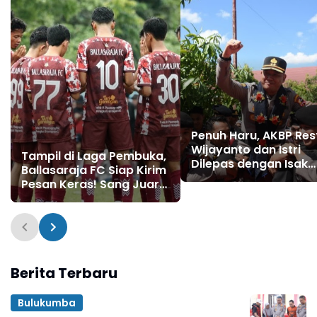
Penuh Haru, AKBP Res
Wijayanto dan Istri
Tampil di Laga Pembuka,
Dilepas dengan Isak
Ballasaraja FC Siap Kirim
Tangis Personel Polre
Pesan Keras! Sang Juara
Bulukumba
Bertahan Bidik Awal
Sempurna di Piala
Kemerdekaan
Bulukumpa 2026
Berita Terbaru
Bulukumba