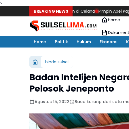
<
si, Sabu 0,17 Gram Ditemukan di Celana
BREAKING NEWS
Pimpin Apel Pagi Perda
Home
Dokument
Home
Politik
Hukum
Ekonomi
K
binda sulsel
Badan Intelijen Negar
Pelosok Jeneponto
Agustus 15, 2022
Baca kurang dari satu me