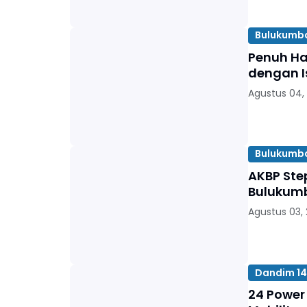
Bulukumb
Penuh Har
dengan I
Agustus 04,
Bulukumb
AKBP Ste
Bulukumb
Agustus 03,
Dandim 14
24 Power