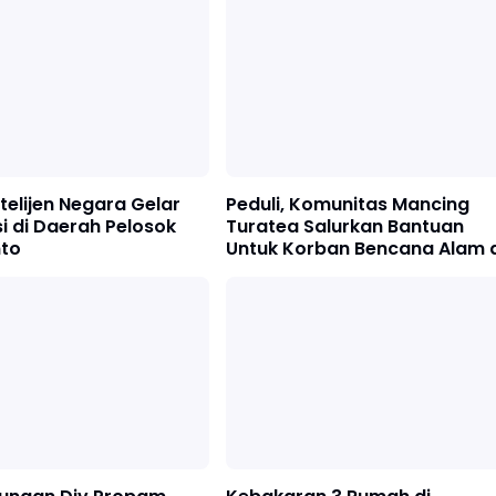
telijen Negara Gelar
Peduli, Komunitas Mancing
i di Daerah Pelosok
Turatea Salurkan Bantuan
to
Untuk Korban Bencana Alam d
Rumbia