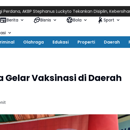
na, AKBP Stephanus Luckyto Tekankan Disiplin, Kebersihan, dan 
Berita
Bisnis
Bola
Sport
asi
riminal
Olahraga
Edukasi
Properti
Daerah
a Gelar Vaksinasi di Daerah
nit