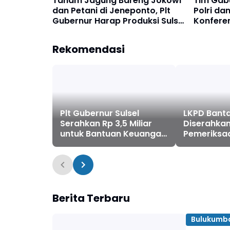
Tanam Jagung Bareng Jokowi
Tim Gab
dan Petani di Jeneponto, Plt
Polri da
Gubernur Harap Produksi Sulsel
Konferen
Topang Kebutuhan Nasional
Penyera
Rekomendasi
Plt Gubernur Sulsel
LKPD Bant
Serahkan Rp 3,5 Miliar
Diserahkan
untuk Bantuan Keuangan
Pemeriksaa
dan Penanganan Banjir
dengan Pro
Jeneponto
Berita Terbaru
Bulukumb