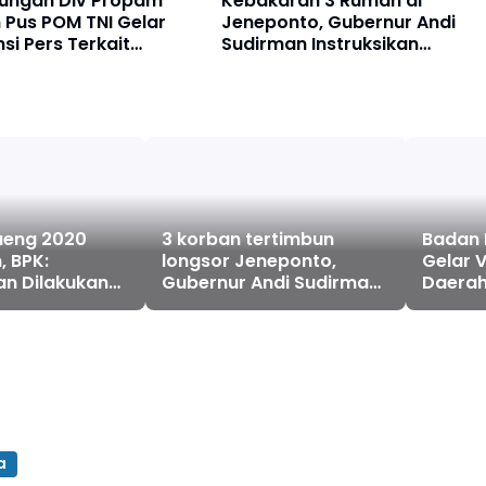
ungan Div Propam
Kebakaran 3 Rumah di
n Pus POM TNI Gelar
Jeneponto, Gubernur Andi
si Pers Terkait
Sudirman Instruksikan
ngan Polres Jeneponto
Penyaluran Bantuan
aeng 2020
3 korban tertimbun
Badan I
, BPK:
longsor Jeneponto,
Gelar V
n Dilakukan
Gubernur Andi Sudirman
Daerah
tkes Ketat
Turunkan Tim Tagana
Jenep
Sulsel
a