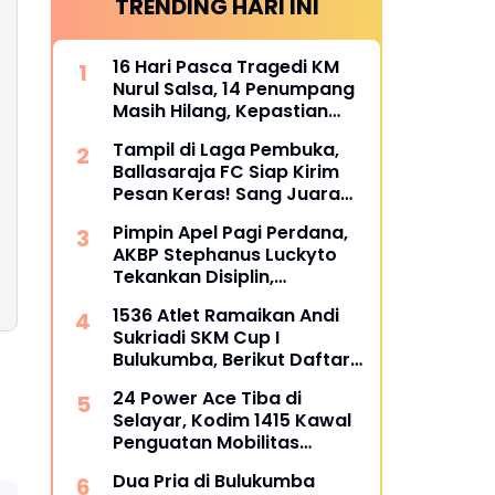
TRENDING HARI INI
16 Hari Pasca Tragedi KM
Nurul Salsa, 14 Penumpang
Masih Hilang, Kepastian
Santunan Korban
Tampil di Laga Pembuka,
dipertanyakan
Ballasaraja FC Siap Kirim
Pesan Keras! Sang Juara
Bertahan Bidik Awal
Pimpin Apel Pagi Perdana,
Sempurna di Piala
AKBP Stephanus Luckyto
Kemerdekaan Bulukumpa
Tekankan Disiplin,
2026
Kebersihan, dan Kecintaan
1536 Atlet Ramaikan Andi
terhadap Organisasi
Sukriadi SKM Cup I
Bulukumba, Berikut Daftar
Juara 1 hingga 64
24 Power Ace Tiba di
Selayar, Kodim 1415 Kawal
Penguatan Mobilitas
Koperasi Desa Merah Putih
Dua Pria di Bulukumba