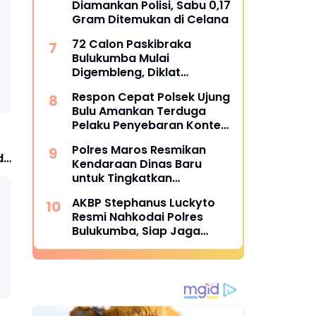
Diamankan Polisi, Sabu 0,17
Gram Ditemukan di Celana
72 Calon Paskibraka
Bulukumba Mulai
Digembleng, Diklat
Berlangsung 15 Hari
Respon Cepat Polsek Ujung
Bulu Amankan Terduga
Pelaku Penyebaran Konten
Asusila di Medsos
Polres Maros Resmikan
i
Kendaraan Dinas Baru
untuk Tingkatkan
Pelayanan
AKBP Stephanus Luckyto
Resmi Nahkodai Polres
Bulukumba, Siap Jaga
Kondusivitas Wilayah