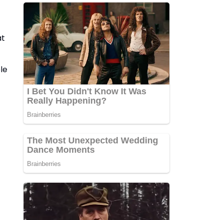
at
le