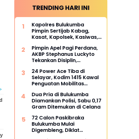
TRENDING HARI INI
Kapolres Bulukumba
Pimpin Sertijab Kabag,
Kasat, Kapolsek, Kasiwas,
dan Pelantikan Kasi Humas,
Pimpin Apel Pagi Perdana,
ini daftarnya
AKBP Stephanus Luckyto
Tekankan Disiplin,
Kebersihan, dan Kecintaan
24 Power Ace Tiba di
terhadap Organisasi
Selayar, Kodim 1415 Kawal
Penguatan Mobilitas
Koperasi Desa Merah Putih
Dua Pria di Bulukumba
Diamankan Polisi, Sabu 0,17
Gram Ditemukan di Celana
72 Calon Paskibraka
Bulukumba Mulai
Digembleng, Diklat
Berlangsung 15 Hari