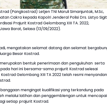
trad (Pangkostrad) Letjen TNI Maruli Simanjuntak, M.Sc,
 Cakra kepada Kapolri Jenderal Polisi Drs. Listyo Sigit
rdisasi Prajurit Kostrad Gelombang XIII TA. 2022,
awa Barat, Selasa (13/09/2022).
adi, mengatakan selamat datang dan selamat bergabun
luarga Besar Kostrad.
i merupakan bentuk penerimaan dan pengukuhan serta
ada hari ini bersama-sama prajurit Kostrad selesai
it Kostrad Gelombang XIII TA 2022 telah resmi menyanda
strad.
banggaan mengingat kualifikasi yang terkandung pada
roleh melalui latihan dan penggemblengan untuk mencapai
i setiap prajurit Kostrad.