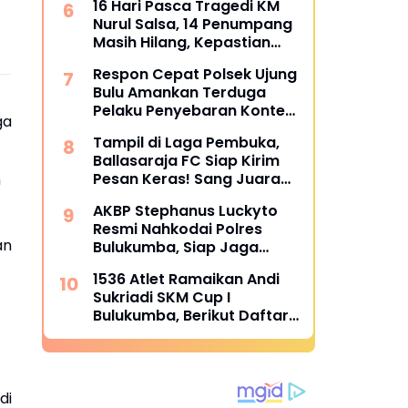
16 Hari Pasca Tragedi KM
Nurul Salsa, 14 Penumpang
Masih Hilang, Kepastian
Santunan Korban
Respon Cepat Polsek Ujung
dipertanyakan
Bulu Amankan Terduga
Pelaku Penyebaran Konten
ga
Asusila di Medsos
Tampil di Laga Pembuka,
Ballasaraja FC Siap Kirim
Pesan Keras! Sang Juara
h
Bertahan Bidik Awal
AKBP Stephanus Luckyto
Sempurna di Piala
Resmi Nahkodai Polres
Kemerdekaan Bulukumpa
an
Bulukumba, Siap Jaga
2026
Kondusivitas Wilayah
1536 Atlet Ramaikan Andi
Sukriadi SKM Cup I
Bulukumba, Berikut Daftar
Juara 1 hingga 64
di