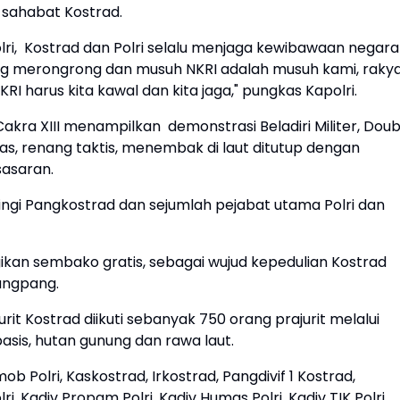
 sahabat Kostrad.
lri, Kostrad dan Polri selalu menjaga kewibawaan negara
g merongrong dan musuh NKRI adalah musuh kami, raky
KRI harus kita kawal dan kita jaga," pungkas Kapolri.
Cakra XIII menampilkan demonstrasi Beladiri Militer, Doub
s, renang taktis, menembak di laut ditutup dengan
asaran.
ngi Pangkostrad dan sejumlah pejabat utama Polri dan
ikan sembako gratis, sebagai wujud kepedulian Kostrad
angpang.
urit Kostrad diikuti sebanyak 750 orang prajurit melalui
asis, hutan gunung dan rawa laut.
 Polri, Kaskostrad, Irkostrad, Pangdivif 1 Kostrad,
, Kadiv Propam Polri, Kadiv Humas Polri, Kadiv TIK Polri,