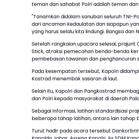
teman dan sahabat Polri adalah teman dan
"Tanamkan didalam sanubari seluruh TNI-Po
dari ancaman kedaulatan dan siapapun yan
yang harus selalu kita lindungi. Bangsa dan N
Setelah rangkaian upacara selesai, prajurit 
Stick, atraksi pemecahan benda-benda kera
pembebasan tawanan dan penghancuran s
Pada kesempatan tersebut, Kapolri didampi
Kostrad menembak sasaran di laut.
Selain itu, Kapolri dan Pangkostrad membag
dan Polri kepada masyarakat di daerah Pal
Sebagai informasi, latihan standardisasi praj
beberapa tahap latihan, antara lain tahap b
Turut hadir pada acara tersebut Dankorbrimob
Kapolda Jabar, Asrena Kapolri, As SDM Kapolri