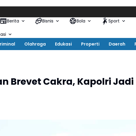
Berita
Bisnis
Bola
Sport
asi
riminal
Olahraga
Edukasi
Properti
Daerah
 Brevet Cakra, Kapolri Jadi