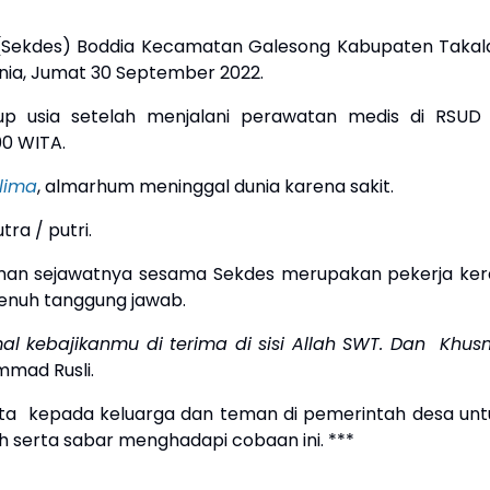
(Sekdes) Boddia Kecamatan Galesong Kabupaten Takala
ia, Jumat 30 September 2022.
 usia setelah menjalani perawatan medis di RSUD 
.00 WITA.
llima
, almarhum meninggal dunia karena sakit.
ra / putri.
an sejawatnya sesama Sekdes merupakan pekerja ker
penuh tanggung jawab.
l kebajikanmu di terima di sisi Allah SWT. Dan Khusn
mmad Rusli.
nta kepada keluarga dan teman di pemerintah desa unt
serta sabar menghadapi cobaan ini. ***