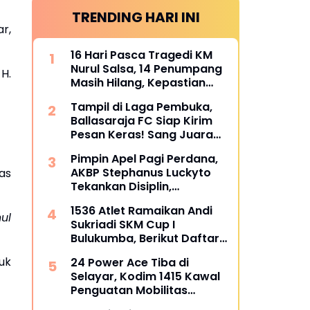
TRENDING HARI INI
r,
16 Hari Pasca Tragedi KM
Nurul Salsa, 14 Penumpang
H.
Masih Hilang, Kepastian
Santunan Korban
Tampil di Laga Pembuka,
dipertanyakan
Ballasaraja FC Siap Kirim
Pesan Keras! Sang Juara
Bertahan Bidik Awal
Pimpin Apel Pagi Perdana,
Sempurna di Piala
AKBP Stephanus Luckyto
as
Kemerdekaan Bulukumpa
Tekankan Disiplin,
2026
Kebersihan, dan Kecintaan
1536 Atlet Ramaikan Andi
terhadap Organisasi
ul
Sukriadi SKM Cup I
Bulukumba, Berikut Daftar
Juara 1 hingga 64
uk
24 Power Ace Tiba di
Selayar, Kodim 1415 Kawal
Penguatan Mobilitas
Koperasi Desa Merah Putih