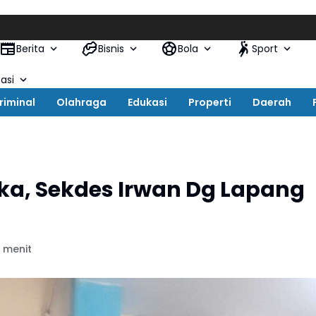
Berita
Bisnis
Bola
Sport
asi
riminal
Olahraga
Edukasi
Properti
Daerah
a, Sekdes Irwan Dg Lapang
 menit