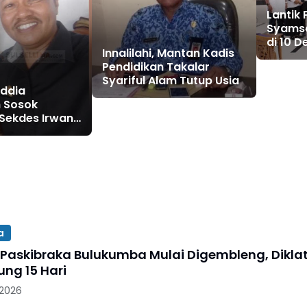
Lantik
Syamsa
di 10 Desa Baru Kawal
Innalilahi, Mantan Kadis
Tahapa
Pendidikan Takalar
Syariful Alam Tutup Usia
ddia
n Sosok
Sekdes Irwan
a
 Paskibraka Bulukumba Mulai Digembleng, Dikla
ung 15 Hari
 2026