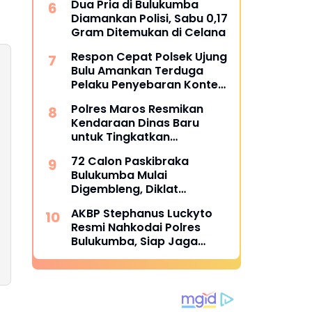
Dua Pria di Bulukumba
Diamankan Polisi, Sabu 0,17
Gram Ditemukan di Celana
Respon Cepat Polsek Ujung
Bulu Amankan Terduga
Pelaku Penyebaran Konten
Asusila di Medsos
Polres Maros Resmikan
Kendaraan Dinas Baru
untuk Tingkatkan
Pelayanan
72 Calon Paskibraka
Bulukumba Mulai
Digembleng, Diklat
Berlangsung 15 Hari
AKBP Stephanus Luckyto
Resmi Nahkodai Polres
Bulukumba, Siap Jaga
Kondusivitas Wilayah