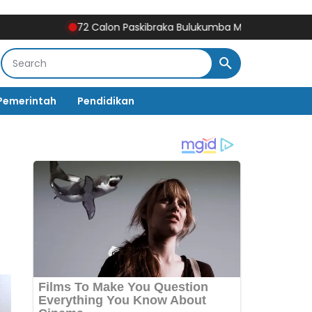
72 Calon Paskibraka Bulukumba Mulai Digembleng, Diklat B
Pemerintah
Pendidikan