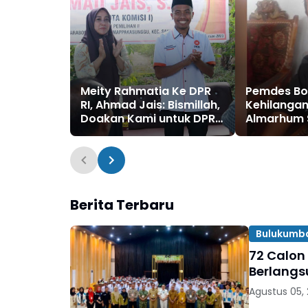
Meity Rahmatia Ke DPR
Pemdes Bo
RI, Ahmad Jais: Bismillah,
Kehilanga
Doakan Kami untuk DPRD
Almarhum 
Provinsi dan Senayan
Dg Lapang
Berita Terbaru
Bulukumb
72 Calon
Berlangs
Agustus 05,