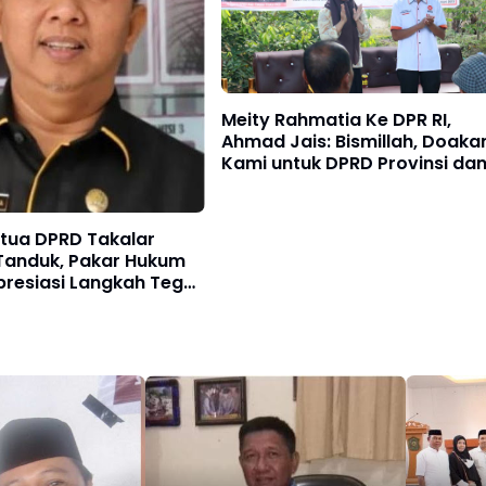
Meity Rahmatia Ke DPR RI,
Ahmad Jais: Bismillah, Doaka
Kami untuk DPRD Provinsi da
Senayan
etua DPRD Takalar
 Tanduk, Pakar Hukum
presiasi Langkah Tegas
 Takalar