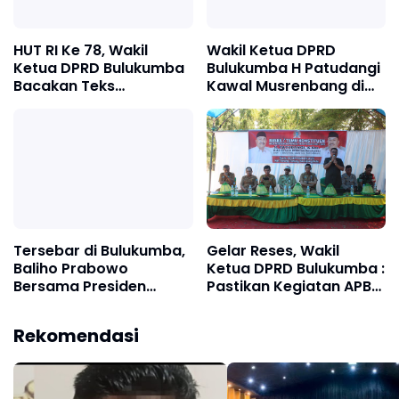
HUT RI Ke 78, Wakil
Wakil Ketua DPRD
Ketua DPRD Bulukumba
Bulukumba H Patudangi
Bacakan Teks
Kawal Musrenbang di
Proklamasi
Kelurahan Tanah Lemo
Kemerdekaan RI
Tersebar di Bulukumba,
Gelar Reses, Wakil
Baliho Prabowo
Ketua DPRD Bulukumba :
Bersama Presiden
Pastikan Kegiatan APBD
Jokowi Dibongkar
Sesuai Kebutuhan
Masyarakat
Rekomendasi