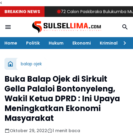
<
BREAKING NEWS
72 Calon Paskibraka Bulukumba Mulai Digem
Home
Politik
Hukum
Ekonomi
Kriminal
Ol
balap ojek
Buka Balap Ojek di Sirkuit
Gella Palaloi Bontonyeleng,
Wakil Ketua DPRD : Ini Upaya
Meningkatkan Ekonomi
Masyarakat
Oktober 29, 2022
1 menit baca