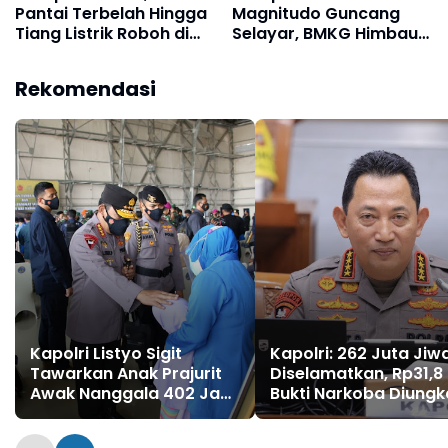
Pantai Terbelah Hingga
Magnitudo Guncang
Tiang Listrik Roboh di
Selayar, BMKG Himbau
Pulau Kalaotoa
Masyarakat Tetap
Tenang
Rekomendasi
Kapolri Listyo Sigit
Kapolri: 262 Juta Jiw
Tawarkan Anak Prajurit
Diselamatkan, Rp31,8
Awak Nanggala 402 Jadi
Bukti Narkoba Diung
Polisi