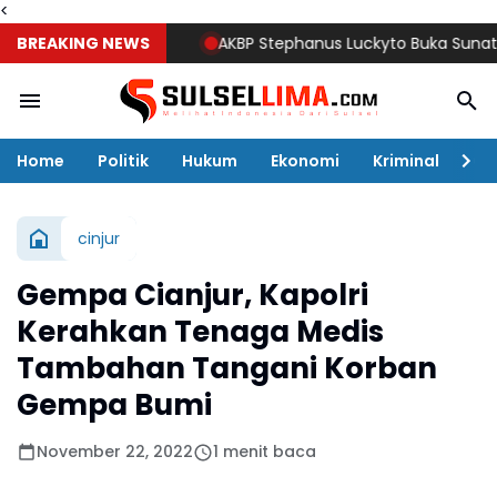
<
BREAKING NEWS
AKBP Stephanus Luckyto Buka Sunatan Mass
Home
Politik
Hukum
Ekonomi
Kriminal
Ol
cinjur
Gempa Cianjur, Kapolri
Kerahkan Tenaga Medis
Tambahan Tangani Korban
Gempa Bumi
November 22, 2022
1 menit baca