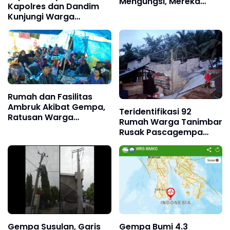
Mengungsi, Mereka
Kapolres dan Dandim
Butuhkan Ini
Kunjungi Warga
Terdampak Gempa di
Pasilambena
Rumah dan Fasilitas
Ambruk Akibat Gempa,
Teridentifikasi 92
Ratusan Warga
Rumah Warga Tanimbar
Lambego Selayar
Rusak Pascagempa
Mengungsi Dataran
M7,5
Tinggi
Gempa Susulan, Garis
Gempa Bumi 4.3