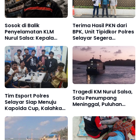
Sosok di Balik
Terima Hasil PKN dari
Penyelamatan KLM
BPK, Unit Tipidkor Polres
Nurul Salsa: Kepala
Selayar Segera
Dusun Tanamalala
Tetapkan Tersangka
Mustaju Dipuji Warga
Kredit Tempilan BRI
sebagai "Superhero"
Kemanusiaan
Tragedi KM Nurul Salsa,
Tim Esport Polres
Satu Penumpang
Selayar Siap Menuju
Meninggal, Puluhan
Kapolda Cup, Kalahkan
Selamat, Operasi
Tim Esi Jogja Dalam
Pencarian Korban Terus
Laga Uji Coba
Berlangsung