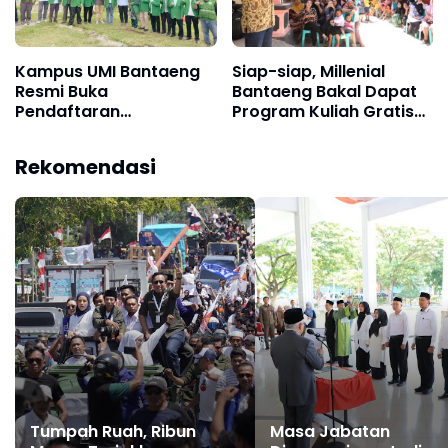
Kampus UMI Bantaeng
Siap-siap, Millenial
Resmi Buka
Bantaeng Bakal Dapat
Pendaftaran
Program Kuliah Gratis
Mahasiswa Baru
Jika Ilham-Kanita
Terpilih
Rekomendasi
Tumpah Ruah, Ribun
Masa Jabatan