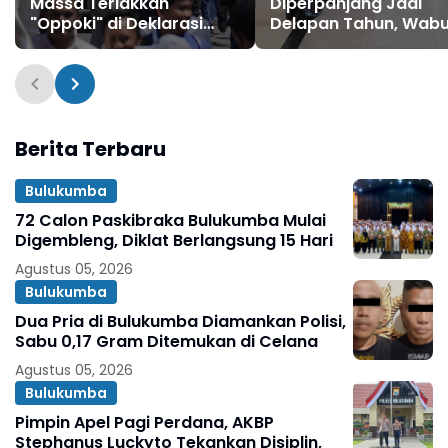
Massa Teriakkan
Diperpanjang Jadi
"Oppoki" di Deklarasi
Delapan Tahun, Wab
Pasangan IAKan
Harap BPD Jadi Mitra
Strategis
Berita Terbaru
Bulukumba
72 Calon Paskibraka Bulukumba Mulai
Digembleng, Diklat Berlangsung 15 Hari
Agustus 05, 2026
Bulukumba
Dua Pria di Bulukumba Diamankan Polisi,
Sabu 0,17 Gram Ditemukan di Celana
Agustus 05, 2026
Bulukumba
Pimpin Apel Pagi Perdana, AKBP
Stephanus Luckyto Tekankan Disiplin,