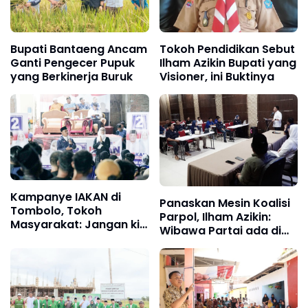
Bupati Bantaeng Ancam
Tokoh Pendidikan Sebut
Ganti Pengecer Pupuk
Ilham Azikin Bupati yang
yang Berkinerja Buruk
Visioner, ini Buktinya
Kampanye IAKAN di
Panaskan Mesin Koalisi
Tombolo, Tokoh
Parpol, Ilham Azikin:
Masyarakat: Jangan ki
Wibawa Partai ada di
Ragu, Pak Ilham Sudah
Pertarungan ini
Berpengalaman