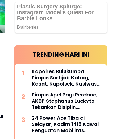
TRENDING HARI INI
Kapolres Bulukumba
Pimpin Sertijab Kabag,
Kasat, Kapolsek, Kasiwas,
dan Pelantikan Kasi Humas,
Pimpin Apel Pagi Perdana,
ini daftarnya
AKBP Stephanus Luckyto
Tekankan Disiplin,
Kebersihan, dan Kecintaan
ar
24 Power Ace Tiba di
terhadap Organisasi
Selayar, Kodim 1415 Kawal
Penguatan Mobilitas
Koperasi Desa Merah Putih