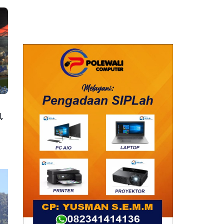
a
,
Maknai Ramadhan,