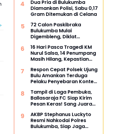
Dua Pria di Bulukumba
h
Diamankan Polisi, Sabu 0,17
Gram Ditemukan di Celana
72 Calon Paskibraka
Bulukumba Mulai
Digembleng, Diklat
Berlangsung 15 Hari
16 Hari Pasca Tragedi KM
Nurul Salsa, 14 Penumpang
Masih Hilang, Kepastian
Santunan Korban
Respon Cepat Polsek Ujung
dipertanyakan
Bulu Amankan Terduga
Pelaku Penyebaran Konten
Asusila di Medsos
Tampil di Laga Pembuka,
Ballasaraja FC Siap Kirim
Pesan Keras! Sang Juara
Bertahan Bidik Awal
.
AKBP Stephanus Luckyto
Sempurna di Piala
Resmi Nahkodai Polres
Kemerdekaan Bulukumpa
Bulukumba, Siap Jaga
2026
Kondusivitas Wilayah