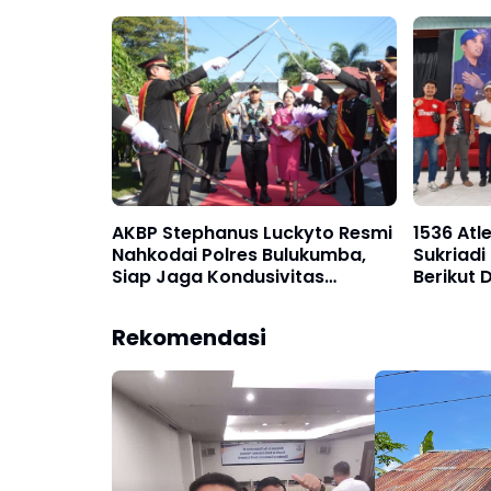
Medsos
Polres 
AKBP Stephanus Luckyto Resmi
1536 Atl
Nahkodai Polres Bulukumba,
Sukriadi
Siap Jaga Kondusivitas
Berikut 
Wilayah
64
Rekomendasi