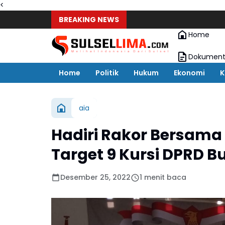
<
BREAKING NEWS
Home
Dokument
Home
Politik
Hukum
Ekonomi
K
aia
Hadiri Rakor Bersama
Target 9 Kursi DPRD 
Desember 25, 2022
1 menit baca