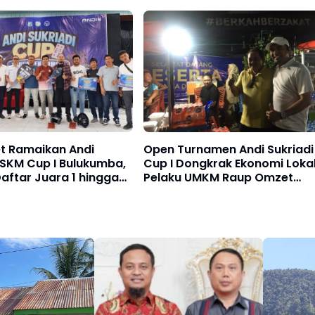
Bulukumba
Trofi, Uang Pembinaan hingg
Penghargaan Individu
et Ramaikan Andi
Open Turnamen Andi Sukriadi
 SKM Cup I Bulukumba,
Cup I Dongkrak Ekonomi Lokal
Daftar Juara 1 hingga
Pelaku UMKM Raup Omzet
Hingga Rp10 Juta