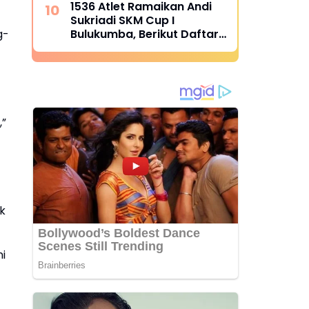
1536 Atlet Ramaikan Andi
Sukriadi SKM Cup I
g-
Bulukumba, Berikut Daftar
Juara 1 hingga 64
,”
k
i