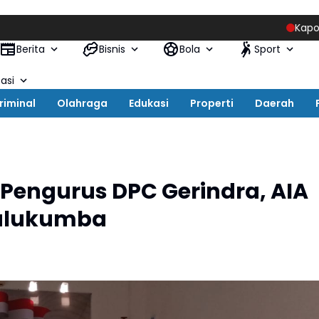
Kapolres Buluku
Berita
Bisnis
Bola
Sport
asi
riminal
Olahraga
Edukasi
Properti
Daerah
 Pengurus DPC Gerindra, AIA
Bulukumba