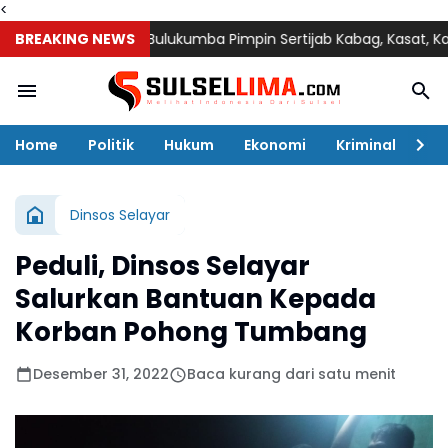
<
BREAKING NEWS
Kapolres Bulukumba Pimpin Sertijab Kabag, Kasat, Kapolsek, 
Home
Politik
Hukum
Ekonomi
Kriminal
Ol
Dinsos Selayar
Peduli, Dinsos Selayar
Salurkan Bantuan Kepada
Korban Pohong Tumbang
Desember 31, 2022
Baca kurang dari satu menit