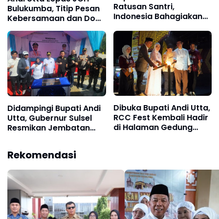
Ratusan Santri,
Bulukumba, Titip Pesan
Indonesia Bahagiakan
Kebersamaan dan Doa
Santri Dipusatkan di
untuk Daerah
Bumi Panritalopi
Dibuka Bupati Andi Utta,
Didampingi Bupati Andi
RCC Fest Kembali Hadir
Utta, Gubernur Sulsel
di Halaman Gedung
Resmikan Jembatan
Bersama
Sungai Balampangi
Penghubung Sinjai-
Rekomendasi
Bulukumba