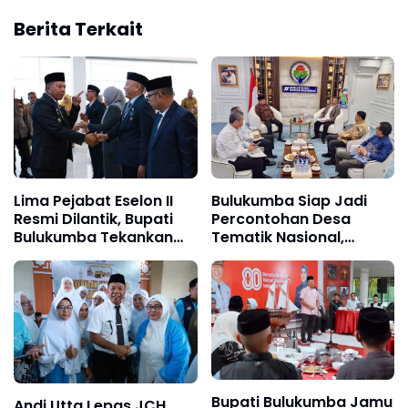
Berita Terkait
Lima Pejabat Eselon II
Bulukumba Siap Jadi
Resmi Dilantik, Bupati
Percontohan Desa
Bulukumba Tekankan
Tematik Nasional,
Profesionalisme dan
Bupati Andi Utta Temui
Efisiensi Anggaran 2026
Mendes PDT
Bupati Bulukumba Jamu
Andi Utta Lepas JCH