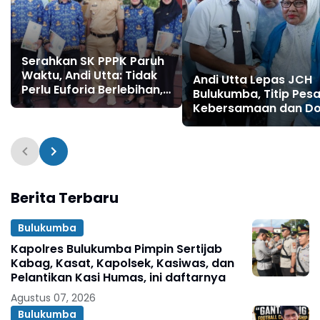
Serahkan SK PPPK Paruh
Waktu, Andi Utta: Tidak
Andi Utta Lepas JCH
Perlu Euforia Berlebihan,
Bulukumba, Titip Pes
Tapi Tunjukkan
Kebersamaan dan D
Kinerjanya
untuk Daerah
Berita Terbaru
Bulukumba
Kapolres Bulukumba Pimpin Sertijab
Kabag, Kasat, Kapolsek, Kasiwas, dan
Pelantikan Kasi Humas, ini daftarnya
Agustus 07, 2026
Bulukumba