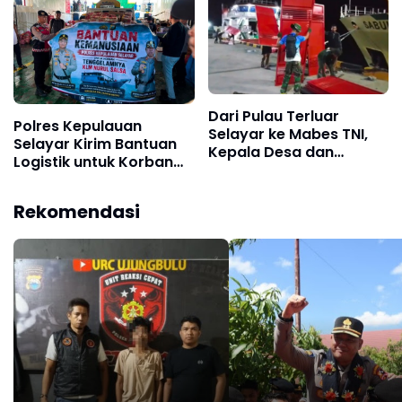
Korban KLM Nurul Salsa
Tiga Korban Lain Diduga
Meninggal Dunia
Dari Pulau Terluar
Polres Kepulauan
Selayar ke Mabes TNI,
Selayar Kirim Bantuan
Kepala Desa dan
Logistik untuk Korban
Babinsa Ma'minasa Tuai
KLM Nurul Salsa di Pulau
Apresiasi atas
Jampea
Perjuangan Bangun
Rekomendasi
Koperasi Merah Putih