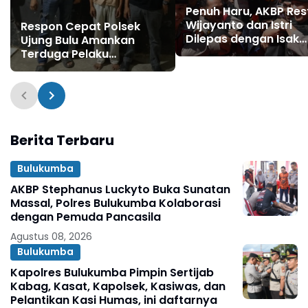
Penuh Haru, AKBP Res
Wijayanto dan Istri
Respon Cepat Polsek
Dilepas dengan Isak
Ujung Bulu Amankan
Tangis Personel Polre
Terduga Pelaku
Bulukumba
Penyebaran Konten
Asusila di Medsos
Berita Terbaru
Bulukumba
AKBP Stephanus Luckyto Buka Sunatan
Massal, Polres Bulukumba Kolaborasi
dengan Pemuda Pancasila
Agustus 08, 2026
Bulukumba
Kapolres Bulukumba Pimpin Sertijab
Kabag, Kasat, Kapolsek, Kasiwas, dan
Pelantikan Kasi Humas, ini daftarnya