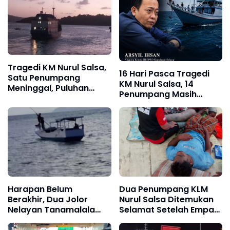
Tragedi KM Nurul Salsa,
16 Hari Pasca Tragedi
Satu Penumpang
KM Nurul Salsa, 14
Meninggal, Puluhan
Penumpang Masih
Selamat, Operasi
Hilang, Kepastian
Pencarian Korban Terus
Santunan Korban
Berlangsung
dipertanyakan
Harapan Belum
Dua Penumpang KLM
Berakhir, Dua Jolor
Nurul Salsa Ditemukan
Nelayan Tanamalala
Selamat Setelah Empat
Kembali Sisir Laut Cari
Hari Terapung di Laut,