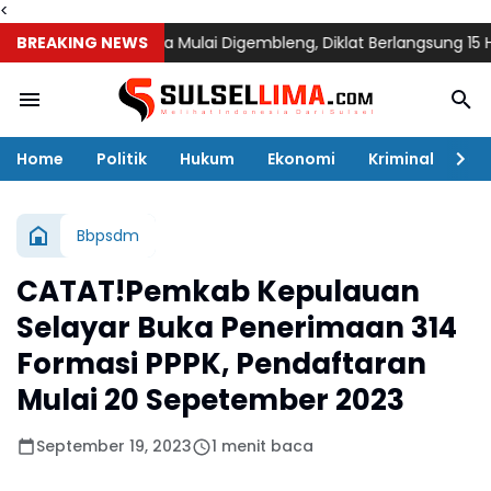
<
raka Bulukumba Mulai Digembleng, Diklat Berlangsung 15 Hari
BREAKING NEWS
Du
Home
Politik
Hukum
Ekonomi
Kriminal
Ol
Bbpsdm
CATAT!Pemkab Kepulauan
Selayar Buka Penerimaan 314
Formasi PPPK, Pendaftaran
Mulai 20 Sepetember 2023
September 19, 2023
1 menit baca