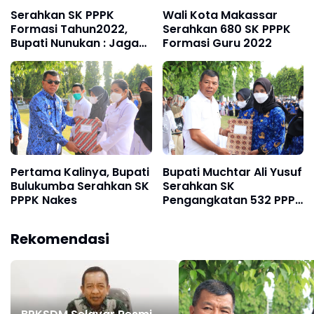
Wali Kota Makassar
Serahkan SK PPPK
Serahkan 680 SK PPPK
Formasi Tahun2022,
Formasi Guru 2022
Bupati Nunukan : Jaga
Dan Imbangi Amanah Ini
Dengan Kejujuran,
Keikhlasan, Serta
Prestasi dalam Bekerja
Pertama Kalinya, Bupati
Bupati Muchtar Ali Yusuf
Bulukumba Serahkan SK
Serahkan SK
PPPK Nakes
Pengangkatan 532 PPPK
Guru Formasi Tahun
2021
Rekomendasi