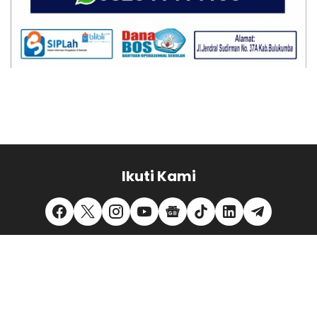
Ikuti Kami
REDAKSI
PEDOMAN MEDIA SIBER
PRIVACY POLICY
DISCLAIMER
TENTANG KAMI
KONTAK KAMI
MITRA KERJA
© 2025
SULSEL LIMA
from
SULSEL LIMA NEWS