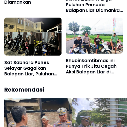
Diamankan
Puluhan Pemuda
Balapan Liar Diamankan
Satlantas Polres
Selayar
Bhabinkamtibmas ini
Sat Sabhara Polres
Punya Trik Jitu Cegah
Selayar Gagalkan
Aksi Balapan Liar di
Balapan Liar, Puluhan
Bulan Ramadhan
Kendaraan Roda Dua
Diamankan
Rekomendasi