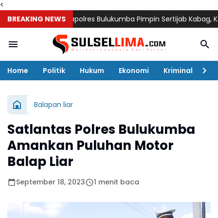
<
BREAKING NEWS
Kapolres Bulukumba Pimpin Sertijab Kabag, Kasat, Ka
Home
Politik
Hukum
Ekonomi
Kriminal
Ol
Balapan liar
Satlantas Polres Bulukumba
Amankan Puluhan Motor
Balap Liar
September 18, 2023
1 menit baca