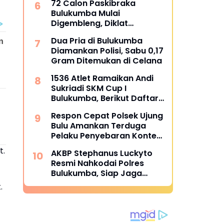
72 Calon Paskibraka
Sempurna di Piala
Bulukumba Mulai
Kemerdekaan Bulukumpa
Digembleng, Diklat
2026
Berlangsung 15 Hari
Dua Pria di Bulukumba
Diamankan Polisi, Sabu 0,17
Gram Ditemukan di Celana
1536 Atlet Ramaikan Andi
Sukriadi SKM Cup I
Bulukumba, Berikut Daftar
Juara 1 hingga 64
Respon Cepat Polsek Ujung
Bulu Amankan Terduga
Pelaku Penyebaran Konten
Asusila di Medsos
t.
AKBP Stephanus Luckyto
Resmi Nahkodai Polres
Bulukumba, Siap Jaga
Kondusivitas Wilayah
.