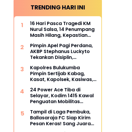
TRENDING HARI INI
16 Hari Pasca Tragedi KM
Nurul Salsa, 14 Penumpang
Masih Hilang, Kepastian
Santunan Korban
Pimpin Apel Pagi Perdana,
dipertanyakan
AKBP Stephanus Luckyto
Tekankan Disiplin,
Kebersihan, dan Kecintaan
Kapolres Bulukumba
terhadap Organisasi
Pimpin Sertijab Kabag,
Kasat, Kapolsek, Kasiwas,
dan Pelantikan Kasi Humas,
24 Power Ace Tiba di
ini daftarnya
Selayar, Kodim 1415 Kawal
Penguatan Mobilitas
Koperasi Desa Merah Putih
Tampil di Laga Pembuka,
Ballasaraja FC Siap Kirim
Pesan Keras! Sang Juara
Bertahan Bidik Awal