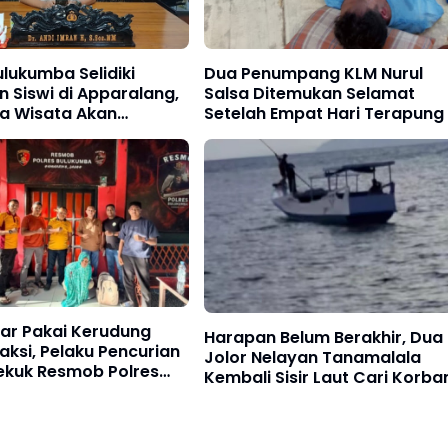
ulukumba Selidiki
Dua Penumpang KLM Nurul
 Siswi di Apparalang,
Salsa Ditemukan Selamat
la Wisata Akan
Setelah Empat Hari Terapung 
a
Laut, Tiga Korban Lain Didug
Meninggal Dunia
r Pakai Kerudung
Harapan Belum Berakhir, Dua
aksi, Pelaku Pencurian
Jolor Nelayan Tanamalala
ekuk Resmob Polres
Kembali Sisir Laut Cari Korba
ba
KLM Nurul Salsa