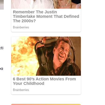
ti
ba