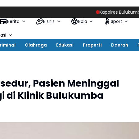
Kapolres Bulukumba Pimpin Ser
Berita
Bisnis
Bola
Sport
asi
riminal
Olahraga
Edukasi
Properti
Daerah
sedur, Pasien Meninggal
gi di Klinik Bulukumba