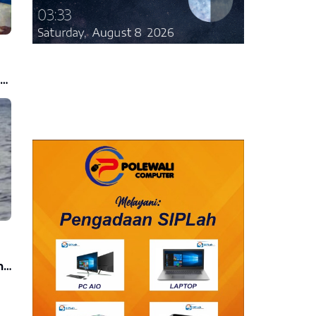
di
a
n