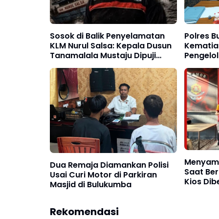
Sosok di Balik Penyelamatan
Polres B
KLM Nurul Salsa: Kepala Dusun
Kematian
Tanamalala Mustaju Dipuji
Pengelo
Warga sebagai "Superhero"
Diperiks
Kemanusiaan
Menyama
Dua Remaja Diamankan Polisi
Saat Ber
Usai Curi Motor di Parkiran
Kios Dib
Masjid di Bulukumba
Bulukum
Rekomendasi