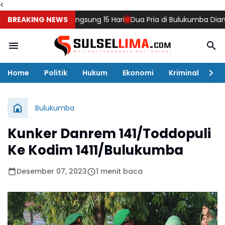
<
g, Diklat Berlangsung 15 Hari
BREAKING NEWS
Dua Pria di Bulukumba Diamankan 
Home
Politik
Hukum
Ekonomi
Kriminal
Ol
Bulukumba
Kunker Danrem 141/Toddopuli
Ke Kodim 1411/Bulukumba
Desember 07, 2023
1 menit baca