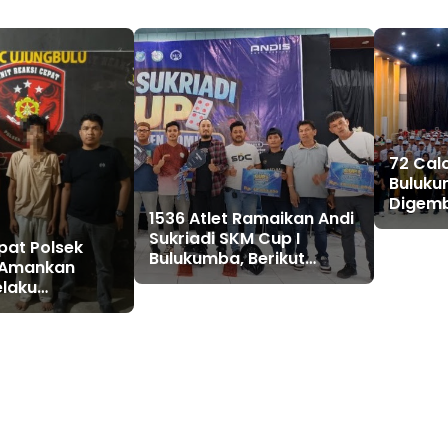
72 Cal
Buluku
Digemb
1536 Atlet Ramaikan Andi
Berlang
Sukriadi SKM Cup I
pat Polsek
Bulukumba, Berikut
u Amankan
Daftar Juara 1 hingga 64
elaku
n Konten
 Medsos