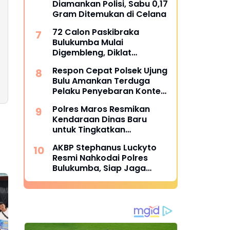
Diamankan Polisi, Sabu 0,17
Gram Ditemukan di Celana
72 Calon Paskibraka
Bulukumba Mulai
Digembleng, Diklat
Berlangsung 15 Hari
Respon Cepat Polsek Ujung
Bulu Amankan Terduga
Pelaku Penyebaran Konten
Asusila di Medsos
Polres Maros Resmikan
Kendaraan Dinas Baru
untuk Tingkatkan
Pelayanan
AKBP Stephanus Luckyto
Resmi Nahkodai Polres
Bulukumba, Siap Jaga
Kondusivitas Wilayah