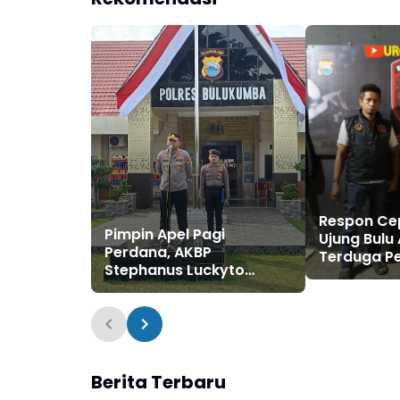
Respon Ce
Pimpin Apel Pagi
Ujung Bul
Perdana, AKBP
Terduga P
Stephanus Luckyto
Penyebara
Tekankan Disiplin,
Asusila di
Kebersihan, dan
Kecintaan terhadap
Organisasi
Berita Terbaru