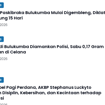
a
 Paskibraka Bulukumba Mulai Digembleng, Dikla
ung 15 Hari
 2026
a
 di Bulukumba Diamankan Polisi, Sabu 0,17 Gram
n di Celana
 2026
a
pel Pagi Perdana, AKBP Stephanus Luckyto
 Disiplin, Kebersihan, dan Kecintaan terhadap
si
 2026