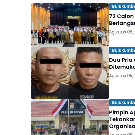
Bulukumb
72 Calon
Berlangs
Agustus 05,
Bulukumb
Dua Pria
Ditemuka
Agustus 05,
Bulukumb
Pimpin A
Tekankan
Organisa
Agustus 05,