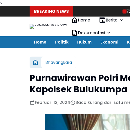
<
BREAKING NEWS
72 Calon Pas
Home
Berita
Dokumentasi
Home
Politik
Hukum
Ekonomi
K
Bhayangkara
Purnawirawan Polri M
Kapolsek Bulukumpa
Februari 12, 2024
Baca kurang dari satu me