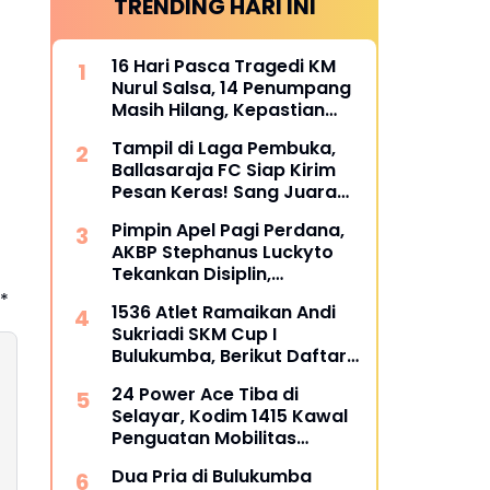
TRENDING HARI INI
16 Hari Pasca Tragedi KM
Nurul Salsa, 14 Penumpang
Masih Hilang, Kepastian
Santunan Korban
Tampil di Laga Pembuka,
dipertanyakan
Ballasaraja FC Siap Kirim
Pesan Keras! Sang Juara
Bertahan Bidik Awal
Pimpin Apel Pagi Perdana,
Sempurna di Piala
AKBP Stephanus Luckyto
Kemerdekaan Bulukumpa
Tekankan Disiplin,
2026
Kebersihan, dan Kecintaan
*
1536 Atlet Ramaikan Andi
terhadap Organisasi
Sukriadi SKM Cup I
Bulukumba, Berikut Daftar
Juara 1 hingga 64
24 Power Ace Tiba di
Selayar, Kodim 1415 Kawal
Penguatan Mobilitas
Koperasi Desa Merah Putih
Dua Pria di Bulukumba