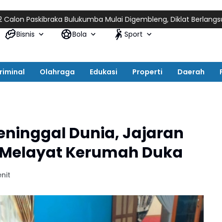
kibraka Bulukumba Mulai Digembleng, Diklat Berlangsung 15 Hari
Bisnis
Bola
Sport
riminal
Olahraga
Edukasi
Properti
Daerah
eninggal Dunia, Jajaran
 Melayat Kerumah Duka
nit