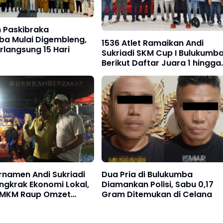
n Paskibraka
ba Mulai Digembleng,
1536 Atlet Ramaikan Andi
erlangsung 15 Hari
Sukriadi SKM Cup I Bulukumba
Berikut Daftar Juara 1 hingga
64
rnamen Andi Sukriadi
Dua Pria di Bulukumba
ngkrak Ekonomi Lokal,
Diamankan Polisi, Sabu 0,17
UMKM Raup Omzet
Gram Ditemukan di Celana
p10 Juta