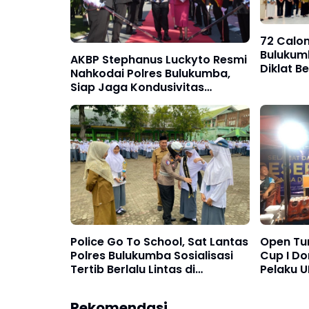
72 Calo
Bulukum
AKBP Stephanus Luckyto Resmi
Diklat B
Nahkodai Polres Bulukumba,
Siap Jaga Kondusivitas
Wilayah
Police Go To School, Sat Lantas
Open Tu
Polres Bulukumba Sosialisasi
Cup I Do
Tertib Berlalu Lintas di
Pelaku 
Kalangan Pelajar
Hingga R
Rekomendasi