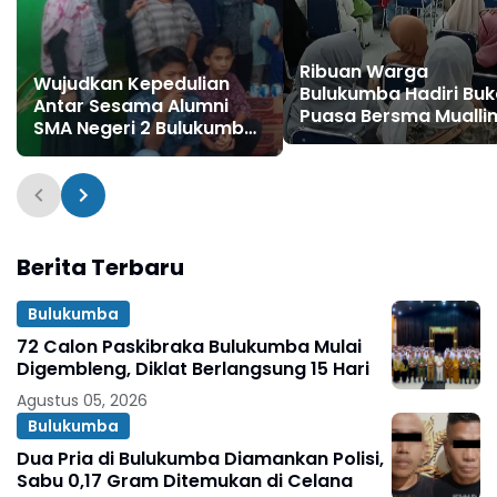
Ribuan Warga
Wujudkan Kepedulian
Bulukumba Hadiri Bu
Antar Sesama Alumni
Puasa Bersma Mualli
SMA Negeri 2 Bulukumba
Tampa
Angkatan 1997 Gelar
Ramadhan Berbagi
Berita Terbaru
Bulukumba
72 Calon Paskibraka Bulukumba Mulai
Digembleng, Diklat Berlangsung 15 Hari
Agustus 05, 2026
Bulukumba
Dua Pria di Bulukumba Diamankan Polisi,
Sabu 0,17 Gram Ditemukan di Celana