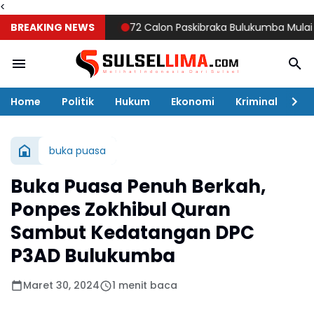
<
BREAKING NEWS
72 Calon Paskibraka Bulukumba Mulai Digemb
Home
Politik
Hukum
Ekonomi
Kriminal
Ol
buka puasa
Buka Puasa Penuh Berkah,
Ponpes Zokhibul Quran
Sambut Kedatangan DPC
P3AD Bulukumba
Maret 30, 2024
1 menit baca