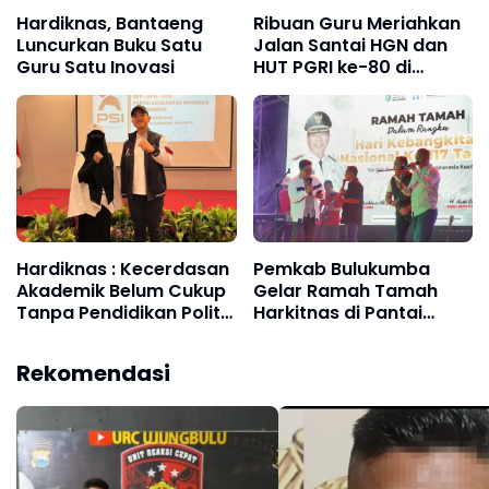
Hardiknas, Bantaeng
Ribuan Guru Meriahkan
Luncurkan Buku Satu
Jalan Santai HGN dan
Guru Satu Inovasi
HUT PGRI ke-80 di
Pantai Merpati
Hardiknas : Kecerdasan
Pemkab Bulukumba
Akademik Belum Cukup
Gelar Ramah Tamah
Tanpa Pendidikan Politik
Harkitnas di Pantai
Yang Membentuk Nalar
Merpati
Kritis
Rekomendasi