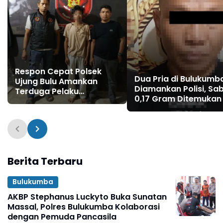
Respon Cepat Polsek
Dua Pria di Bulukumb
Ujung Bulu Amankan
Diamankan Polisi, Sa
Terduga Pelaku
0,17 Gram Ditemukan 
Penyebaran Konten
Celana
Asusila di Medsos
Berita Terbaru
Bulukumba
AKBP Stephanus Luckyto Buka Sunatan
Massal, Polres Bulukumba Kolaborasi
dengan Pemuda Pancasila