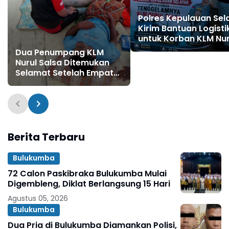
Polres Kepulauan Sel
Kirim Bantuan Logisti
untuk Korban KLM Nur
Salsa di Pulau Jampe
Dua Penumpang KLM
Nurul Salsa Ditemukan
Selamat Setelah Empat
Hari Terapung di Laut,
Tiga Korban Lain Diduga
Meninggal Dunia
Berita Terbaru
Bulukumba
72 Calon Paskibraka Bulukumba Mulai
Digembleng, Diklat Berlangsung 15 Hari
Agustus 05, 2026
Bulukumba
Dua Pria di Bulukumba Diamankan Polisi,