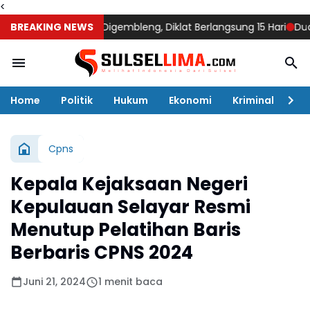
<
ukumba Mulai Digembleng, Diklat Berlangsung 15 Hari
BREAKING NEWS
Dua Pria d
Home
Politik
Hukum
Ekonomi
Kriminal
Ol
Cpns
Kepala Kejaksaan Negeri
Kepulauan Selayar Resmi
Menutup Pelatihan Baris
Berbaris CPNS 2024
Juni 21, 2024
1 menit baca