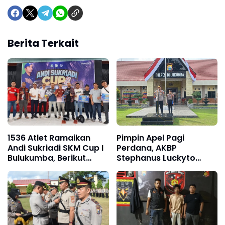
Berita Terkait
1536 Atlet Ramaikan
Pimpin Apel Pagi
Andi Sukriadi SKM Cup I
Perdana, AKBP
Bulukumba, Berikut
Stephanus Luckyto
Daftar Juara 1 hingga
Tekankan Disiplin,
64
Kebersihan, dan
Kecintaan terhadap
Organisasi