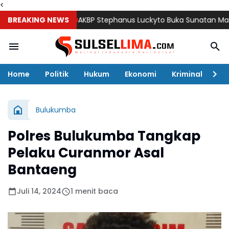
<
BREAKING NEWS
AKBP Stephanus Luckyto Buka Sunatan Massal, Po
Home
Politik
Hukum
Ekonomi
Kriminal
Ol
Bulukumba
Polres Bulukumba Tangkap
Pelaku Curanmor Asal
Bantaeng
Juli 14, 2024
1 menit baca