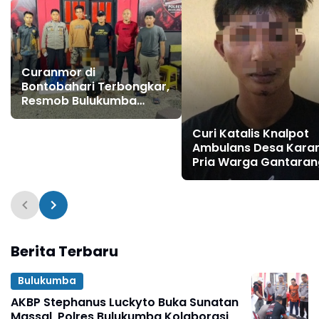
Curanmor di
Bontobahari Terbongkar,
Resmob Bulukumba
Tangkap Pelaku yang
Kerap Bobol Celengan
Curi Katalis Knalpot
Masjid
Ambulans Desa Kara
Pria Warga Gantaran
Diamankan Polisi
Berita Terbaru
Bulukumba
AKBP Stephanus Luckyto Buka Sunatan
Massal, Polres Bulukumba Kolaborasi