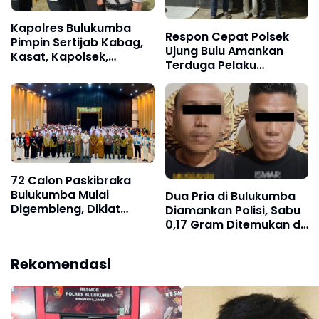
Kapolres Bulukumba
Respon Cepat Polsek
Pimpin Sertijab Kabag,
Ujung Bulu Amankan
Kasat, Kapolsek,
Terduga Pelaku
Kasiwas, dan Pelantikan
Penyebaran Konten
Kasi Humas, ini
Asusila di Medsos
daftarnya
72 Calon Paskibraka
Bulukumba Mulai
Dua Pria di Bulukumba
Digembleng, Diklat
Diamankan Polisi, Sabu
Berlangsung 15 Hari
0,17 Gram Ditemukan di
Celana
Rekomendasi