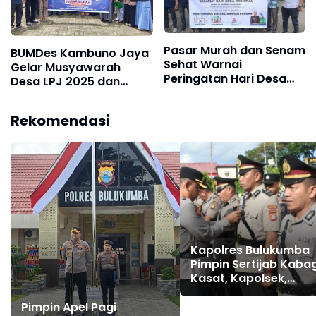
Pasar Murah dan Senam
BUMDes Kambuno Jaya
Sehat Warnai
Gelar Musyawarah
Peringatan Hari Desa
Desa LPJ 2025 dan
Nasional 2026 di Desa
Launching Program
Kambuno Bulukumba
Ketahanan Pangan
Rekomendasi
Kapolres Bulukumba
Pimpin Sertijab Kabag
Kasat, Kapolsek,
Kasiwas, dan Pelanti
Kasi Humas, ini
Pimpin Apel Pagi