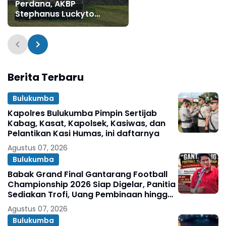
daftarnya
Perdana, AKBP
Stephanus Luckyto
Tekankan Disiplin,
Kebersihan, dan
Kecintaan terhadap
Organisasi
Berita Terbaru
Bulukumba
Kapolres Bulukumba Pimpin Sertijab
Kabag, Kasat, Kapolsek, Kasiwas, dan
Pelantikan Kasi Humas, ini daftarnya
Agustus 07, 2026
Bulukumba
Babak Grand Final Gantarang Football
Championship 2026 Siap Digelar, Panitia
Sediakan Trofi, Uang Pembinaan hingga
Penghargaan Individu
Agustus 07, 2026
Bulukumba