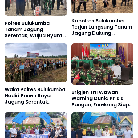
Kapolres Bulukumba
Polres Bulukumba
Terjun Langsung Tanam
Tanam Jagung
Jagung Dukung
Serentak, Wujud Nyata
Program Ketahanan
Dukungan Ketahanan
Pangan
Pangan Nasional
Waka Polres Bulukumba
Brigjen TNI Wawan
Hadiri Panen Raya
Warning Dunia Krisis
Jagung Serentak
Pangan, Enrekang Siap
Kuartal I Tahun 2026
Tancap Gas