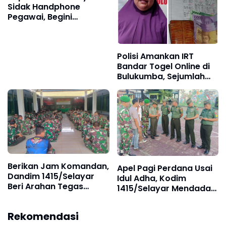
Sidak Handphone
Pegawai, Begini
Hasilnya
Polisi Amankan IRT
Bandar Togel Online di
Bulukumba, Sejumlah
Barang Bukti Turut
Diamankan
Berikan Jam Komandan,
Apel Pagi Perdana Usai
Dandim 1415/Selayar
Idul Adha, Kodim
Beri Arahan Tegas
1415/Selayar Mendadak
Terkait Judi Online dan
Sidak Handphone
Pinjaman Online
Seluruh Anggotanya
Rekomendasi