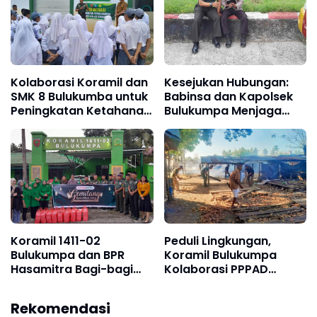
Kolaborasi Koramil dan
Kesejukan Hubungan:
SMK 8 Bulukumba untuk
Babinsa dan Kapolsek
Peningkatan Ketahanan
Bulukumpa Menjaga
Pangan
Sinergi di Waktu Santai
Koramil 1411-02
Peduli Lingkungan,
Bulukumpa dan BPR
Koramil Bulukumpa
Hasamitra Bagi-bagi
Kolaborasi PPPAD
Takjil Jelang Buka Puasa
Bersihkan Pasar
Tentara Swatani
Rekomendasi