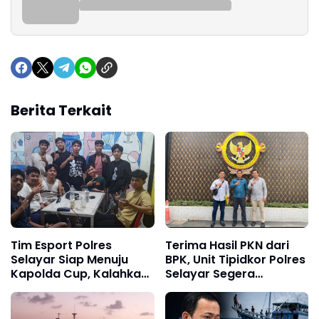
Berita Terkait
Tim Esport Polres
Terima Hasil PKN dari
Selayar Siap Menuju
BPK, Unit Tipidkor Polres
Kapolda Cup, Kalahkan
Selayar Segera
Tim Esi Jogja Dalam
Tetapkan Tersangka
Laga Uji Coba
Kredit Tempilan BRI