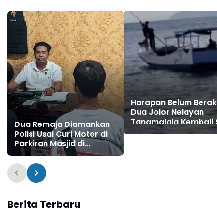
Harapan Belum Berakh
Dua Jolor Nelayan
Tanamalala Kembali S
Dua Remaja Diamankan
Laut Cari Korban KLM
Polisi Usai Curi Motor di
Nurul Salsa
Parkiran Masjid di
Bulukumba
Berita Terbaru