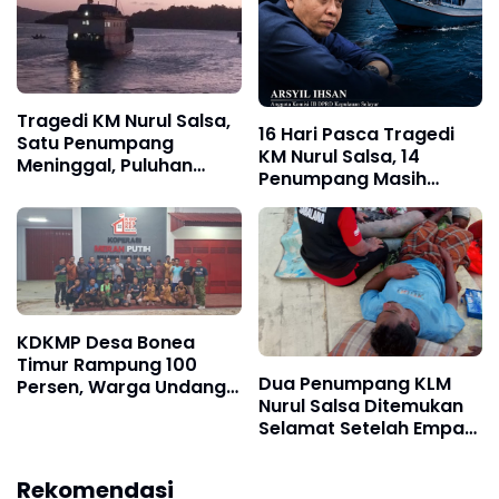
Tragedi KM Nurul Salsa,
16 Hari Pasca Tragedi
Satu Penumpang
KM Nurul Salsa, 14
Meninggal, Puluhan
Penumpang Masih
Selamat, Operasi
Hilang, Kepastian
Pencarian Korban Terus
Santunan Korban
Berlangsung
dipertanyakan
KDKMP Desa Bonea
Timur Rampung 100
Dua Penumpang KLM
Persen, Warga Undang
Nurul Salsa Ditemukan
Kesebelasan Kodim 1415
Selamat Setelah Empat
FC Gelar Fun Football
Hari Terapung di Laut,
Tiga Korban Lain Diduga
Rekomendasi
Meninggal Dunia