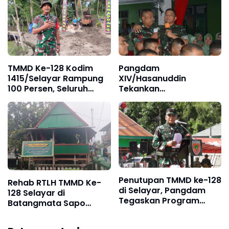
Stabil
TMMD Ke-128 Kodim
Pangdam
1415/Selayar Rampung
XIV/Hasanuddin
100 Persen, Seluruh
Tekankan
Sasaran Fisik dan
Profesionalisme dan
Nonfisik Tuntas
Kedekatan Prajurit
dengan Rakyat di
Selayar
Penutupan TMMD ke-128
Rehab RTLH TMMD Ke-
di Selayar, Pangdam
128 Selayar di
Tegaskan Program
Batangmata Sapo
Wujud Nyata
Masuki Tahap
Kemanunggalan TNI dan
Penyelesaian