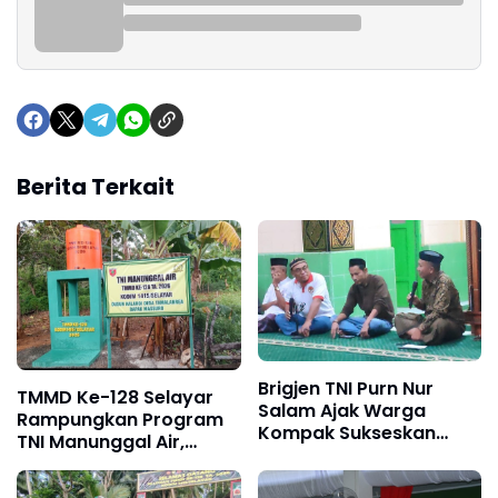
Berita Terkait
Brigjen TNI Purn Nur
TMMD Ke-128 Selayar
Salam Ajak Warga
Rampungkan Program
Kompak Sukseskan
TNI Manunggal Air,
Penutupan TMMD ke 128
Warga Segera Nikmati
Selayar
Pasokan Air Bersih