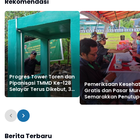
Rekomendasi
Rakyat
Progres Tower Toren dan
Pipanisasi TMMD Ke-128
Pemeriksaan Keseha
Selayar Terus Dikebut, 3
Gratis dan Pasar Mur
Titik Rampung 100 Persen
Semarakkan Penutup
TMMD Ke-128 Kodim
1415/Selayar
Berita Terbaru