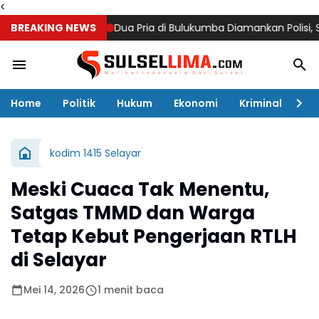
<
ngsung 15 Hari
BREAKING NEWS
Dua Pria di Bulukumba Diamankan Polisi, Sabu 0
Home
Politik
Hukum
Ekonomi
Kriminal
Ol
kodim 1415 Selayar
Meski Cuaca Tak Menentu,
Satgas TMMD dan Warga
Tetap Kebut Pengerjaan RTLH
di Selayar
Mei 14, 2026
1 menit baca