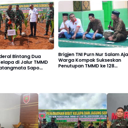
Brigjen TNI Purn Nur Salam Aj
deral Bintang Dua
Warga Kompak Sukseskan
elapa di Jalur TMMD
Penutupan TMMD ke 128
 Batangmata Sapo
Selayar
Ukir Sejarah Baru