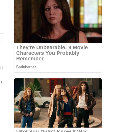
0
al
n