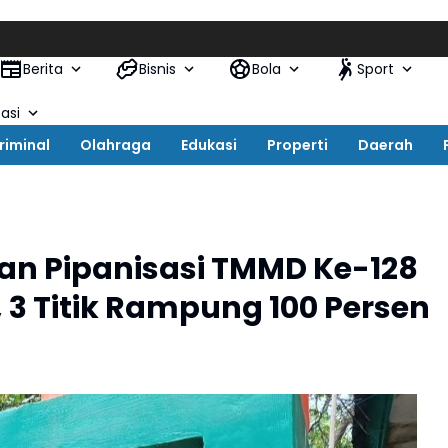
Kapolr
Berita
Bisnis
Bola
Sport
asi
riminal
Olahraga
Edukasi
Properti
Daerah
dan Pipanisasi TMMD Ke-128
, 3 Titik Rampung 100 Persen