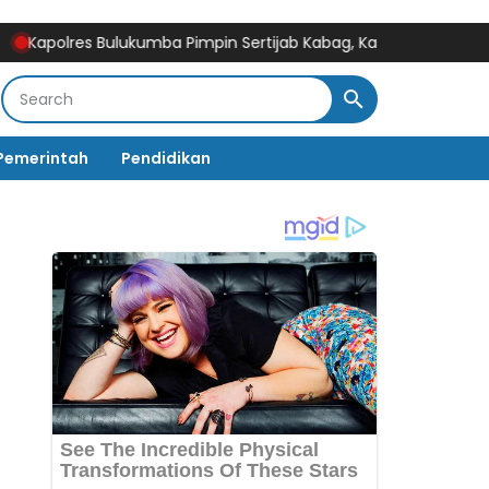
es Bulukumba Pimpin Sertijab Kabag, Kasat, Kapolsek, Kasiwas, da
Pemerintah
Pendidikan