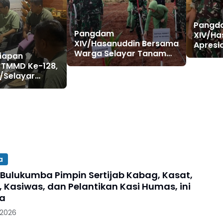
Pangd
Pangdam
XIV/Ha
XIV/Hasanuddin Bersama
Apresi
Warga Selayar Tanam
KDKMP 
siapan
Kelapa dan Jagung,
Selaya
 TMMD Ke-128,
Perkuat Ketahanan
/Selayar
Pangan
 Kunjungan
uddin
a
 Bulukumba Pimpin Sertijab Kabag, Kasat,
, Kasiwas, dan Pelantikan Kasi Humas, ini
ya
 2026