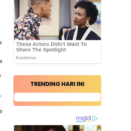
a
s
s
TRENDING HARI INI