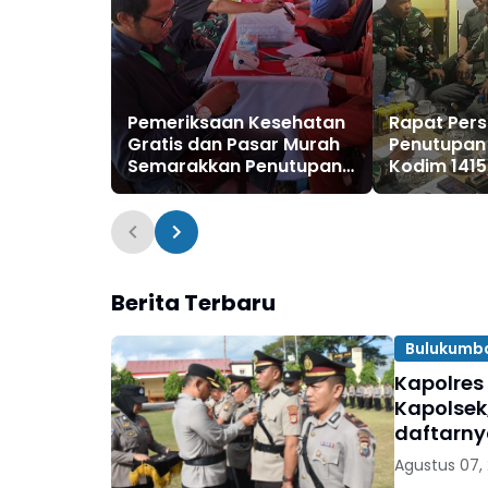
Pemeriksaan Kesehatan
Rapat Per
Gratis dan Pasar Murah
Penutupan
Semarakkan Penutupan
Kodim 1415
TMMD Ke-128 Kodim
Matangkan
1415/Selayar
Pangdam
XIV/Hasan
Berita Terbaru
Bulukumb
Kapolres
Kapolsek
daftarn
Agustus 07,