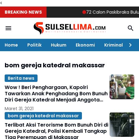
<
BREAKING NEWS
72 Calon Paskibraka Bulukumb
Home
Politik
Hukum
Ekonomi
Kriminal
Ol
bom gereja katedral makassar
Berita news
Wow ! Beri Penghargaan, Kapolri
Tawarkan Anak Penghadang Bom Bunuh
Diri Gereja Katedral Menjadi Anggota
Polri
Maret 31, 2021
bom gereja katedral makassar
Terlibat Aksi Terorisme Bom Bunuh Diri di
Gereja Katedral, Polisi Kembali Tangkap
Tiga Perempuan di Makassar