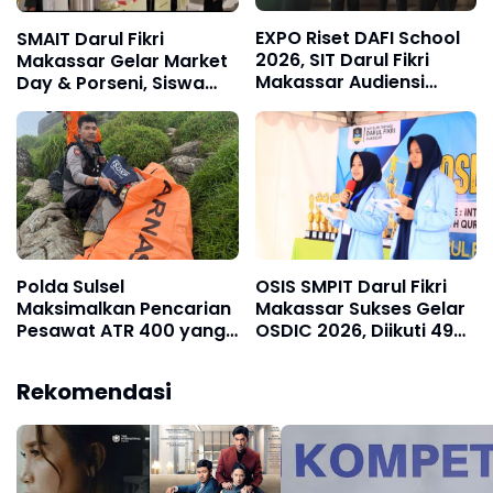
EXPO Riset DAFI School
SMAIT Darul Fikri
2026, SIT Darul Fikri
Makassar Gelar Market
Makassar Audiensi
Day & Porseni, Siswa
dengan Kadis
Dilatih Kreatif dan
Pendidikan Sulsel
Sportif
Polda Sulsel
OSIS SMPIT Darul Fikri
Maksimalkan Pencarian
Makassar Sukses Gelar
Pesawat ATR 400 yang
OSDIC 2026, Diikuti 490
Hilang Kontak di Maros–
Peserta SD–SMP
Pangkep
Rekomendasi