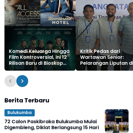
Komedi Keluarga Hingga
Kritik Pedas dari
Film Kontroversial, ini 12
Wartawan Senior:
Rilisan Baru di Bioskop
Pelarangan Liputan d
Agustus 2024
DPRD Bulukumba
Langgar UU Pers
Berita Terbaru
Bulukumba
72 Calon Paskibraka Bulukumba Mulai
Digembleng, Diklat Berlangsung 15 Hari