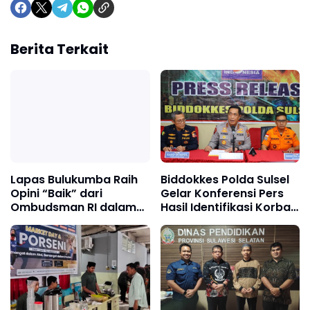
Berita Terkait
Lapas Bulukumba Raih
Biddokkes Polda Sulsel
Opini “Baik” dari
Gelar Konferensi Pers
Ombudsman RI dalam
Hasil Identifikasi Korban
Penilaian Pelayanan
Kecelakaan Pesawat
Publik 2025
ATR 42-500, 1 Korban
Teridentifikasi