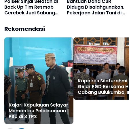
Polsek Sinjai Selatan di
Bantuan Dana CSR
Back Up Tim Resmob
Diduga Disalahgunakan,
Gerebek Judi Sabung
Pekerjaan Jalan Tani di
Ayam, Pelaku Kabur
Desa Songing Belum
Tinggalkan Barang Bukti
Selesai
Rekomendasi
Kapolres Silaturahmi
Gelar FGD Bersama H
Cabang Bulukumba, I
Yang Dibahas
Kajari Kepulauan Selayar
Memantau Pelaksanaan
PSU di 3 TPS