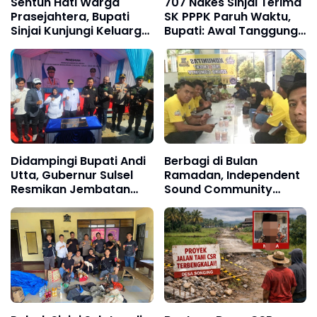
Sentuh Hati Warga
707 Nakes Sinjai Terima
Prasejahtera, Bupati
SK PPPK Paruh Waktu,
Sinjai Kunjungi Keluarga
Bupati: Awal Tanggung
Viral di Bulupoddo
Jawab Lebih Besar
Didampingi Bupati Andi
Berbagi di Bulan
Utta, Gubernur Sulsel
Ramadan, Independent
Resmikan Jembatan
Sound Community
Sungai Balampangi
Gelar Buka Puasa
Penghubung Sinjai-
Bersama Santri Darul
Bulukumba
Ma’arif Lappae Sinjai