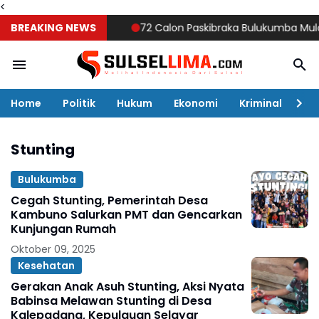
<
BREAKING NEWS
72 Calon Paskibraka Bulukumba Mulai Dig
Home
Politik
Hukum
Ekonomi
Kriminal
Ol
Stunting
Bulukumba
Cegah Stunting, Pemerintah Desa
Kambuno Salurkan PMT dan Gencarkan
Kunjungan Rumah
Oktober 09, 2025
Kesehatan
Gerakan Anak Asuh Stunting, Aksi Nyata
Babinsa Melawan Stunting di Desa
Kalepadang, Kepulauan Selayar