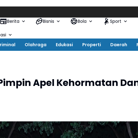
Kapo
Berita
Bisnis
Bola
Sport
asi
riminal
Olahraga
Edukasi
Properti
Daerah
Pimpin Apel Kehormatan Da