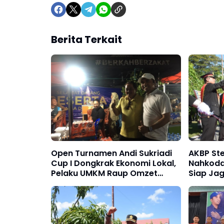
Berita Terkait
Open Turnamen Andi Sukriadi
AKBP St
Cup I Dongkrak Ekonomi Lokal,
Nahkoda
Pelaku UMKM Raup Omzet
Siap Jag
Hingga Rp10 Juta
Wilayah