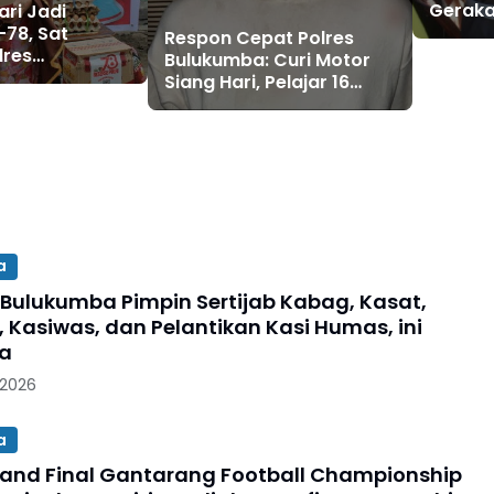
Geraka
ari Jadi
1.250 
-78, Sat
Respon Cepat Polres
Terjual
lres
Bulukumba: Curi Motor
 Gelar Baksos
Siang Hari, Pelajar 16
Tahun Diciduk Kurang
dari 10 Jam
a
 Bulukumba Pimpin Sertijab Kabag, Kasat,
, Kasiwas, dan Pelantikan Kasi Humas, ini
ya
 2026
a
and Final Gantarang Football Championship