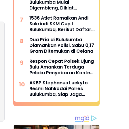
Bulukumba Mulai
Digembleng, Diklat
Berlangsung 15 Hari
1536 Atlet Ramaikan Andi
Sukriadi SKM Cup I
Bulukumba, Berikut Daftar
Juara 1 hingga 64
Dua Pria di Bulukumba
Diamankan Polisi, Sabu 0,17
Gram Ditemukan di Celana
Respon Cepat Polsek Ujung
Bulu Amankan Terduga
Pelaku Penyebaran Konten
Asusila di Medsos
AKBP Stephanus Luckyto
Resmi Nahkodai Polres
Bulukumba, Siap Jaga
Kondusivitas Wilayah