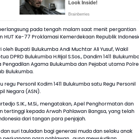
berlangsung pada tengah malam saat menit pergantian
tan HUT Ke-77 Proklamasi Kemerdekaan Republik Indonesi
 oleh Bupati Bulukumba Andi Muchtar Ali Yusuf, Wakil
tua DPRD Bulukumba H.Rijal S.Sos., Dandim 1411 Bulukumba
a Pengadilan Agama Bulukumba dan Pejabat utama Polre
ab Bulukumba.
u regu Personil Kodim 1411 Bulukumba satu Regu Personil
pil Negara (ASN).
tedjo S.IK., M.Si., mengatakan, Apel Penghormatan dan
 tertinggi kepada Arwah Pahlawan Bangsa, yang telah
onesia dari tangan para penjajah.
dan suri tauladan bagi generasi muda dan selaku anak
n perjuangan para pahlawan , guna mewujudkan