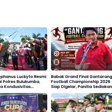
ephanus Luckyto Resmi
Babak Grand Final Gantaran
i Polres Bulukumba,
Football Championship 2026
a Kondusivitas
Siap Digelar, Panitia Sediakan
Trofi, Uang Pembinaan hingg
Penghargaan Individu