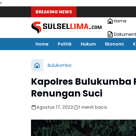
<
BREAKING NEWS
Home
Dokument
Home
Politik
Hukum
Ekonomi
K
Bulukumba
Kapolres Bulukumba 
Renungan Suci
Agustus 17, 2022
1 menit baca