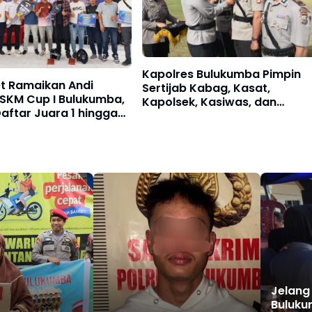
Kapolres Bulukumba Pimpin
et Ramaikan Andi
Sertijab Kabag, Kasat,
 SKM Cup I Bulukumba,
Kapolsek, Kasiwas, dan
Daftar Juara 1 hingga
Pelantikan Kasi Humas, ini
daftarnya
Jelang
Buluku