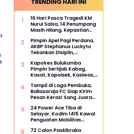
TRENDING HARI INI
16 Hari Pasca Tragedi KM
Nurul Salsa, 14 Penumpang
Masih Hilang, Kepastian
a.
Santunan Korban
Pimpin Apel Pagi Perdana,
dipertanyakan
AKBP Stephanus Luckyto
Tekankan Disiplin,
,
Kebersihan, dan Kecintaan
s
Kapolres Bulukumba
terhadap Organisasi
Pimpin Sertijab Kabag,
Kasat, Kapolsek, Kasiwas,
dan Pelantikan Kasi Humas,
Tampil di Laga Pembuka,
ini daftarnya
Ballasaraja FC Siap Kirim
Pesan Keras! Sang Juara
Bertahan Bidik Awal
24 Power Ace Tiba di
Sempurna di Piala
Selayar, Kodim 1415 Kawal
Kemerdekaan Bulukumpa
Penguatan Mobilitas
2026
Koperasi Desa Merah Putih
72 Calon Paskibraka