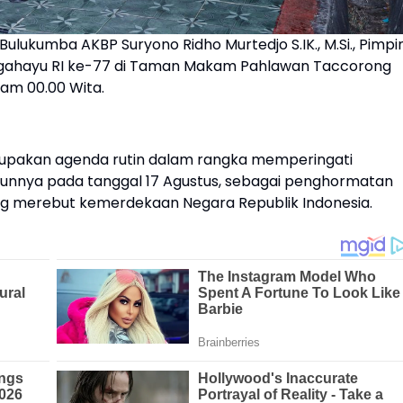
Bulukumba AKBP Suryono Ridho Murtedjo S.IK., M.Si., Pimpi
rgahayu RI ke-77 di Taman Makam Pahlawan Taccorong
am 00.00 Wita.
rupakan agenda rutin dalam rangka memperingati
hunnya pada tanggal 17 Agustus, sebagai penghormatan
ang merebut kemerdekaan Negara Republik Indonesia.