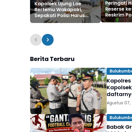
Peringati H
Kapolsek Ujung Loe
Reserse ke
Bertemu Wakapolri,
Reskrim Po
Sepakati Polisi Harus
Bulukumba
Dekat dengan
Masyarakat
Berita Terbaru
Bulukumb
Kapolres
Kapolsek
daftarn
Agustus 07,
Bulukumb
Babak Gr