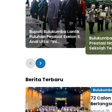
Bupati Bulukumba Lantik
Puluhan Pejabat Eselon II,
Bulukumba
Andi Utta: “Ini
Prestasi Na
Penyegaran untuk
Sekolah Te
Maksimalkan Kinerja
Adiwiyata
Daerah”
Berita Terbaru
Bulukumb
72 Calon
Berlangs
Agustus 05,