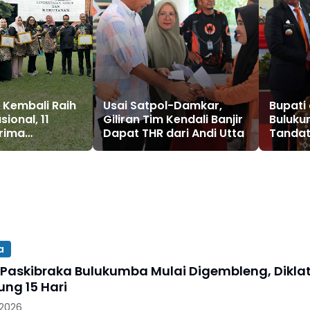
 Kembali Raih
Usai Satpol-Damkar,
Bupati
sional, 11
Giliran Tim Kendali Banjir
Buluk
rima
Dapat THR dari Andi Utta
Tandat
Kesep
APBD P
a
 Paskibraka Bulukumba Mulai Digembleng, Dikla
ung 15 Hari
 2026