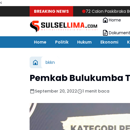
<
BREAKING NEWS
72 Calon Paskibraka Bulukumba M
Home
Dokument
Home
Politik
Hukum
Ekonomi
K
bkkn
Pemkab Bulukumba T
September 20, 2022
1 menit baca