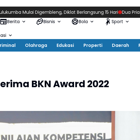
ulai Digembleng, Diklat Berlangsung 15 Hari
Dua Pria di Buluk
Berita
Bisnis
Bola
Sport
asi
riminal
Olahraga
Edukasi
Properti
Daerah
erima BKN Award 2022