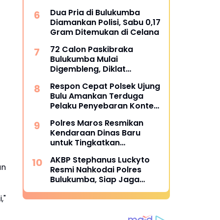
Koperasi Desa Merah Putih
Dua Pria di Bulukumba
Diamankan Polisi, Sabu 0,17
Gram Ditemukan di Celana
72 Calon Paskibraka
Bulukumba Mulai
Digembleng, Diklat
Berlangsung 15 Hari
Respon Cepat Polsek Ujung
Bulu Amankan Terduga
Pelaku Penyebaran Konten
Asusila di Medsos
Polres Maros Resmikan
Kendaraan Dinas Baru
untuk Tingkatkan
Pelayanan
AKBP Stephanus Luckyto
an
Resmi Nahkodai Polres
Bulukumba, Siap Jaga
Kondusivitas Wilayah
,"