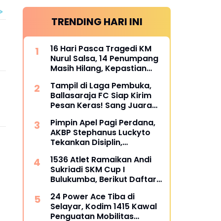
TRENDING HARI INI
16 Hari Pasca Tragedi KM
Nurul Salsa, 14 Penumpang
Masih Hilang, Kepastian
Santunan Korban
Tampil di Laga Pembuka,
dipertanyakan
Ballasaraja FC Siap Kirim
Pesan Keras! Sang Juara
Bertahan Bidik Awal
Pimpin Apel Pagi Perdana,
Sempurna di Piala
AKBP Stephanus Luckyto
Kemerdekaan Bulukumpa
Tekankan Disiplin,
2026
Kebersihan, dan Kecintaan
1536 Atlet Ramaikan Andi
terhadap Organisasi
Sukriadi SKM Cup I
Bulukumba, Berikut Daftar
Juara 1 hingga 64
24 Power Ace Tiba di
Selayar, Kodim 1415 Kawal
Penguatan Mobilitas