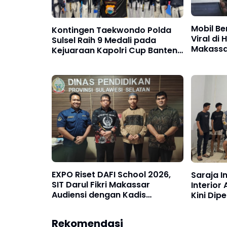
Mobil Be
Kontingen Taekwondo Polda
Viral di
Sulsel Raih 9 Medali pada
Makassar
Kejuaraan Kapolri Cup Banten
Transpa
2026
EXPO Riset DAFI School 2026,
Saraja I
SIT Darul Fikri Makassar
Interior
Audiensi dengan Kadis
Kini Dip
Pendidikan Sulsel
Berbaga
Rekomendasi