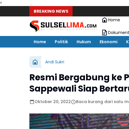
<
BREAKING NEWS
Home
Dokument
Home
Politik
Hukum
Ekonomi
K
Andi Sukri
Resmi Bergabung ke P
Sappewali Siap Bertar
Oktober 20, 2022
Baca kurang dari satu m