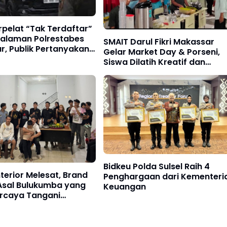
rpelat “Tak Terdaftar”
 Halaman Polrestabes
SMAIT Darul Fikri Makassar
, Publik Pertanyakan
Gelar Market Day & Porseni,
ransi
Siswa Dilatih Kreatif dan
Sportif
Bidkeu Polda Sulsel Raih 4
nterior Melesat, Brand
Penghargaan dari Kementeri
 Asal Bulukumba yang
Keuangan
ercaya Tangani
i Proyek Besar