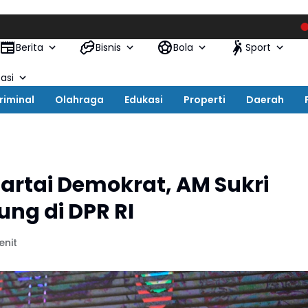
Kapolres Bul
Berita
Bisnis
Bola
Sport
asi
riminal
Olahraga
Edukasi
Properti
Daerah
artai Demokrat, AM Sukri
ung di DPR RI
enit