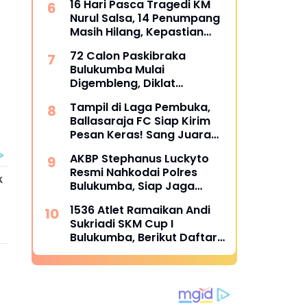
16 Hari Pasca Tragedi KM
Nurul Salsa, 14 Penumpang
Masih Hilang, Kepastian
Santunan Korban
72 Calon Paskibraka
dipertanyakan
Bulukumba Mulai
Digembleng, Diklat
Berlangsung 15 Hari
Tampil di Laga Pembuka,
Ballasaraja FC Siap Kirim
Pesan Keras! Sang Juara
Bertahan Bidik Awal
AKBP Stephanus Luckyto
Sempurna di Piala
Resmi Nahkodai Polres
Kemerdekaan Bulukumpa
Bulukumba, Siap Jaga
2026
Kondusivitas Wilayah
1536 Atlet Ramaikan Andi
Sukriadi SKM Cup I
Bulukumba, Berikut Daftar
Juara 1 hingga 64