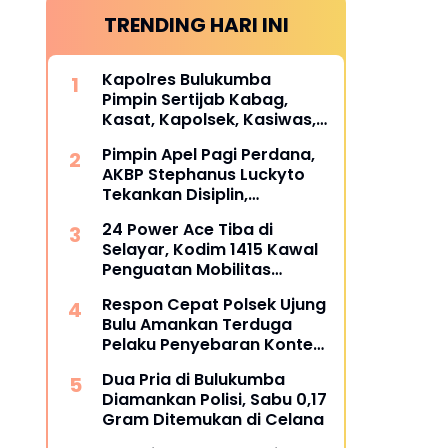
TRENDING HARI INI
Kapolres Bulukumba
Pimpin Sertijab Kabag,
Kasat, Kapolsek, Kasiwas,
dan Pelantikan Kasi Humas,
Pimpin Apel Pagi Perdana,
ini daftarnya
AKBP Stephanus Luckyto
Tekankan Disiplin,
Kebersihan, dan Kecintaan
24 Power Ace Tiba di
terhadap Organisasi
Selayar, Kodim 1415 Kawal
Penguatan Mobilitas
Koperasi Desa Merah Putih
Respon Cepat Polsek Ujung
Bulu Amankan Terduga
Pelaku Penyebaran Konten
Asusila di Medsos
Dua Pria di Bulukumba
Diamankan Polisi, Sabu 0,17
Gram Ditemukan di Celana