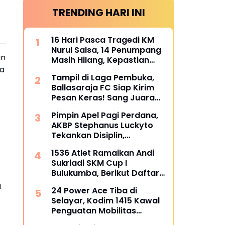
TRENDING HARI INI
16 Hari Pasca Tragedi KM
Nurul Salsa, 14 Penumpang
an
Masih Hilang, Kepastian
ba
Santunan Korban
Tampil di Laga Pembuka,
dipertanyakan
Ballasaraja FC Siap Kirim
Pesan Keras! Sang Juara
Bertahan Bidik Awal
Pimpin Apel Pagi Perdana,
Sempurna di Piala
AKBP Stephanus Luckyto
Kemerdekaan Bulukumpa
Tekankan Disiplin,
2026
Kebersihan, dan Kecintaan
1536 Atlet Ramaikan Andi
terhadap Organisasi
Sukriadi SKM Cup I
Bulukumba, Berikut Daftar
Juara 1 hingga 64
a
24 Power Ace Tiba di
Selayar, Kodim 1415 Kawal
Penguatan Mobilitas
Koperasi Desa Merah Putih