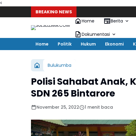
<
BREAKING NEWS
Home
Berita
Dokumentasi
Home
Politik
Hukum
Ekonomi
K
Bulukumba
Polisi Sahabat Anak,
SDN 265 Bintarore
November 25, 2022
1 menit baca