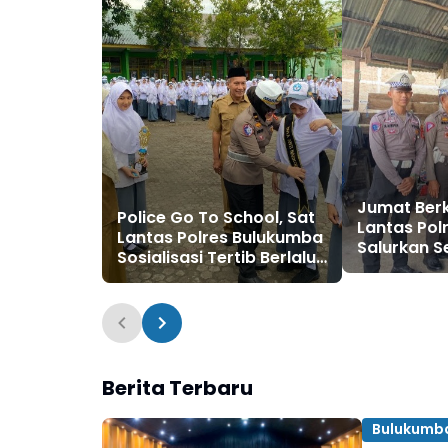
Jumat Berk
Police Go To School, Sat
Lantas Pol
Lantas Polres Bulukumba
Salurkan 
Sosialisasi Tertib Berlalu
kepada Wa
Lintas di Kalangan
Mampu
Pelajar
Berita Terbaru
Bulukumb