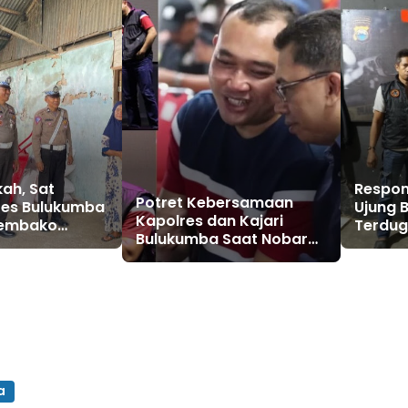
ah, Sat
Respon
Potret Kebersamaan
res Bulukumba
Ujung 
Kapolres dan Kajari
Sembako
Terdug
Bulukumba Saat Nobar
rga Kurang
Penyeb
Piala Dunia di Lapda
Asusil
a