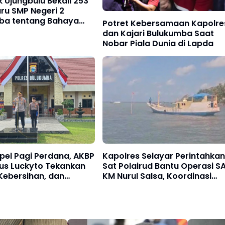
 Ujungbulu Bekali 253
ru SMP Negeri 2
ba tentang Bahaya
Potret Kebersamaan Kapolre
 Saat MPLS
dan Kajari Bulukumba Saat
Nobar Piala Dunia di Lapda
pel Pagi Perdana, AKBP
Kapolres Selayar Perintahkan
us Luckyto Tekankan
Sat Polairud Bantu Operasi S
, Kebersihan, dan
KM Nurul Salsa, Koordinasi
an terhadap Organisasi
dengan TNI AL dan Basarnas