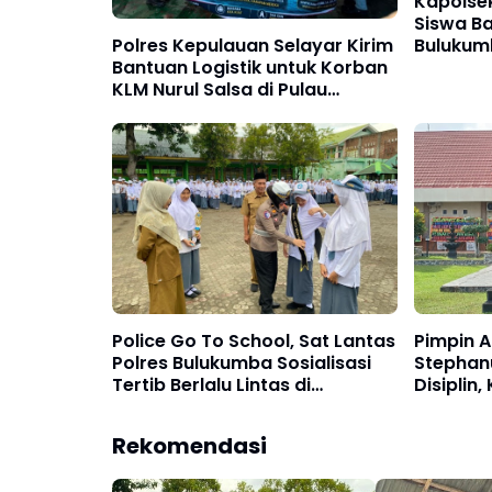
Kapolsek
Siswa Ba
Polres Kepulauan Selayar Kirim
Bulukum
Bantuan Logistik untuk Korban
Narkoba
KLM Nurul Salsa di Pulau
Jampea
Police Go To School, Sat Lantas
Pimpin A
Polres Bulukumba Sosialisasi
Stephan
Tertib Berlalu Lintas di
Disiplin
Kalangan Pelajar
Kecinta
Rekomendasi