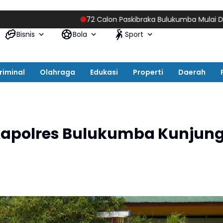
72 Calon Paskibraka Bulukumba Mulai Digembleng
Bisnis
Bola
Sport
riminal
Olahraga
Edukasi
Properti
Daerah
 Kapolres Bulukumba Kunjung