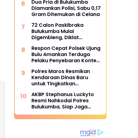
Dua Pria di Bulukumba
Diamankan Polisi, Sabu 0,17
Gram Ditemukan di Celana
72 Calon Paskibraka
Bulukumba Mulai
Digembleng, Diklat
Berlangsung 15 Hari
Respon Cepat Polsek Ujung
Bulu Amankan Terduga
Pelaku Penyebaran Konten
Asusila di Medsos
Polres Maros Resmikan
Kendaraan Dinas Baru
untuk Tingkatkan
Pelayanan
AKBP Stephanus Luckyto
Resmi Nahkodai Polres
Bulukumba, Siap Jaga
Kondusivitas Wilayah