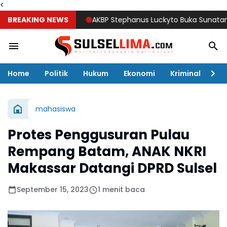
<
BREAKING NEWS
AKBP Stephanus Luckyto Buka Sunatan Massal
Home
Politik
Hukum
Ekonomi
Kriminal
Ol
mahasiswa
Protes Penggusuran Pulau
Rempang Batam, ANAK NKRI
Makassar Datangi DPRD Sulsel
September 15, 2023
1 menit baca