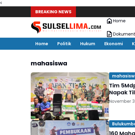
<
BREAKING NEWS
Home
Dokument
Home
Politik
Hukum
Ekonomi
K
mahasiswa
mahasisw
Tim 5Mdp
Napak Ti
November 3
Bulukumb
160 Maha