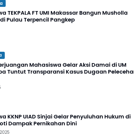
a
a TEKPALA FT UMI Makassar Bangun Musholla
di Pulau Terpencil Pangkep
a
erjuangan Mahasiswa Gelar Aksi Damai di UM
a Tuntut Transparansi Kasus Dugaan Peleceha
5
a KKNP UIAD Sinjai Gelar Penyuluhan Hukum di
roti Dampak Pernikahan Dini
 2025