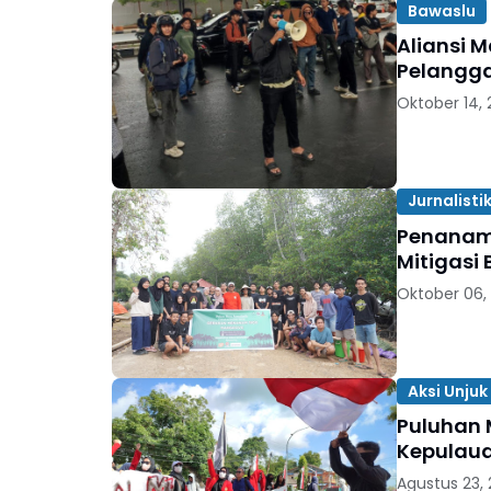
Bawaslu
Aliansi 
Pelangga
Oktober 14,
Jurnalisti
Penanama
Mitigasi
Oktober 06,
Aksi Unjuk
Puluhan 
Kepulaua
Agustus 23,