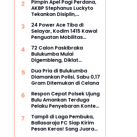
Pimpin Apel Pagi Perdana,
ini daftarnya
AKBP Stephanus Luckyto
Tekankan Disiplin,
Kebersihan, dan Kecintaan
24 Power Ace Tiba di
terhadap Organisasi
Selayar, Kodim 1415 Kawal
Penguatan Mobilitas
Koperasi Desa Merah Putih
72 Calon Paskibraka
Bulukumba Mulai
Digembleng, Diklat
Berlangsung 15 Hari
Dua Pria di Bulukumba
Diamankan Polisi, Sabu 0,17
Gram Ditemukan di Celana
Respon Cepat Polsek Ujung
Bulu Amankan Terduga
Pelaku Penyebaran Konten
Asusila di Medsos
Tampil di Laga Pembuka,
Ballasaraja FC Siap Kirim
Pesan Keras! Sang Juara
Bertahan Bidik Awal