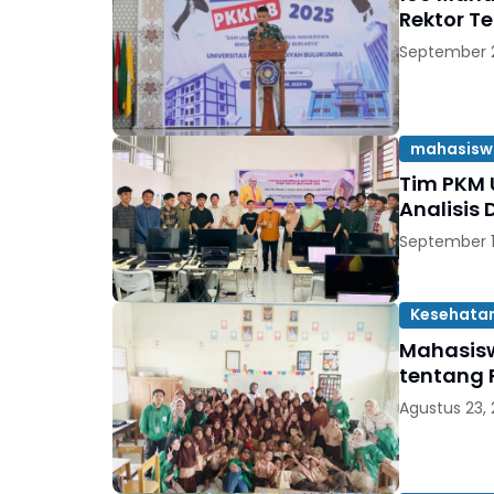
Rektor T
September 2
mahasisw
Tim PKM 
Analisis 
September 1
Kesehata
Mahasisw
tentang 
Agustus 23,