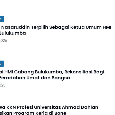
a
 Nasaruddin Terpilih Sebagai Ketua Umum HMI
Bulukumba
2025
a
si HMI Cabang Bulukumba, Rekonsiliasi Bagi
 Peradaban Umat dan Bangsa
2025
a KKN Profesi Universitas Ahmad Dahlan
sikan Program Kerja di Bone