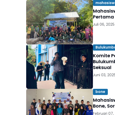
mahasisw
Mahasisw
Pertama 
Juli 06, 2025
Bulukumb
Komite P
Bulukumb
Seksual
Juni 03, 202
bone
Mahasisw
Bone, So
Februari 07,