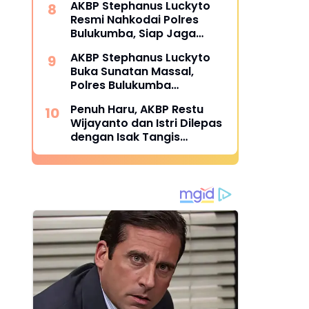
AKBP Stephanus Luckyto
Sempurna di Piala
Resmi Nahkodai Polres
Kemerdekaan Bulukumpa
Bulukumba, Siap Jaga
2026
Kondusivitas Wilayah
AKBP Stephanus Luckyto
Buka Sunatan Massal,
Polres Bulukumba
Kolaborasi dengan
Penuh Haru, AKBP Restu
Pemuda Pancasila
Wijayanto dan Istri Dilepas
dengan Isak Tangis
Personel Polres Bulukumba