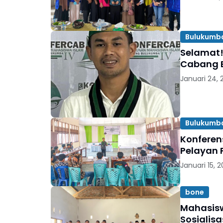
Bulukumb
Selamat!
Cabang 
Januari 24, 
Bulukumb
Konferen
Pelayan
Januari 15, 
bone
Mahasisw
Sosialisa