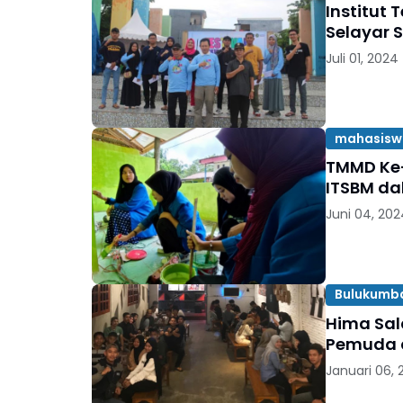
Institut
Selayar 
Juli 01, 2024
mahasisw
TMMD Ke-
ITSBM da
Juni 04, 202
Bulukumb
Hima Sal
Pemuda 
Januari 06,