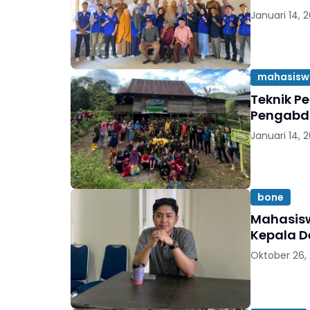
Januari 14, 
mahasisw
Teknik P
Pengabdi
Januari 14, 
bone
Mahasisw
Kepala D
Oktober 26,