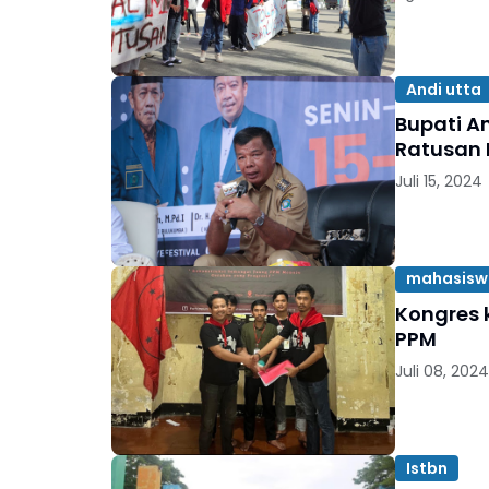
Andi utta
Bupati A
Ratusan 
Juli 15, 2024
mahasisw
Kongres 
PPM
Juli 08, 2024
Istbn