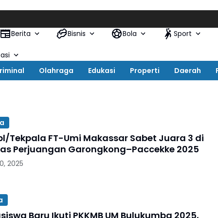
Berita
Bisnis
Bola
Sport
asi
riminal
Olahraga
Edukasi
Properti
Daerah
a
l/Tekpala FT-Umi Makassar Sabet Juara 3 di
las Perjuangan Garongkong–Paccekke 2025
0, 2025
a
siswa Baru Ikuti PKKMB UM Bulukumba 2025,