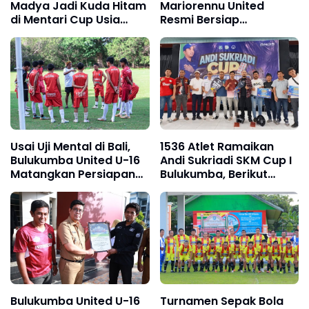
Madya Jadi Kuda Hitam
Mariorennu United
di Mentari Cup Usia
Resmi Bersiap
Madya 2026
Melaunching Tim
Legendary Usia Madya
Usai Uji Mental di Bali,
1536 Atlet Ramaikan
Bulukumba United U-16
Andi Sukriadi SKM Cup I
Matangkan Persiapan
Bulukumba, Berikut
Menuju Turnamen
Daftar Juara 1 hingga
Internasional Bandung
64
Bulukumba United U-16
Turnamen Sepak Bola