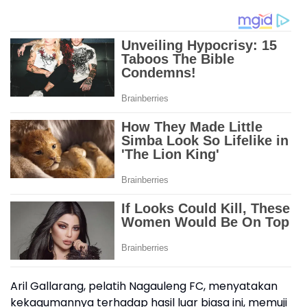
Aril Gallarang, pelatih Nagauleng FC, menyatakan
kekagumannya terhadap hasil luar biasa ini, memuji