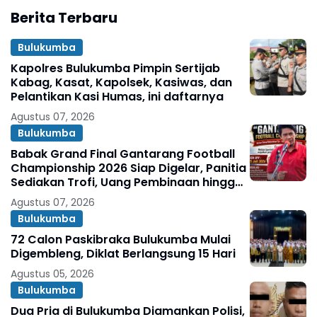
Berita Terbaru
Bulukumba
Kapolres Bulukumba Pimpin Sertijab
Kabag, Kasat, Kapolsek, Kasiwas, dan
Pelantikan Kasi Humas, ini daftarnya
Agustus 07, 2026
Bulukumba
Babak Grand Final Gantarang Football
Championship 2026 Siap Digelar, Panitia
Sediakan Trofi, Uang Pembinaan hingga
Penghargaan Individu
Agustus 07, 2026
Bulukumba
72 Calon Paskibraka Bulukumba Mulai
Digembleng, Diklat Berlangsung 15 Hari
Agustus 05, 2026
Bulukumba
Dua Pria di Bulukumba Diamankan Polisi,