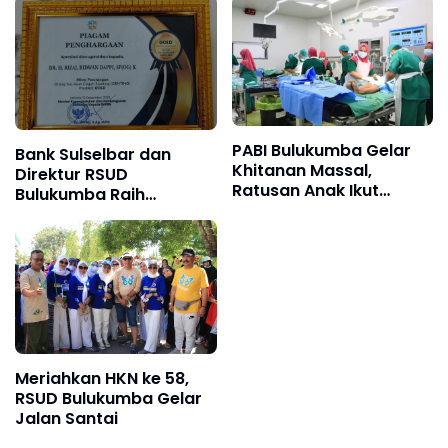
Siapkan Tim Medis
Khusus
PABI Bulukumba Gelar
Bank Sulselbar dan
Khitanan Massal,
Direktur RSUD
Ratusan Anak Ikut
Bulukumba Raih
Secara Gratis
Penghargaan GOLD
Program GENTING
Summit 2025
Meriahkan HKN ke 58,
RSUD Bulukumba Gelar
Jalan Santai