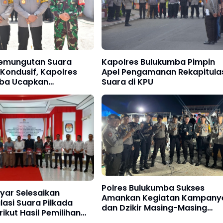
emungutan Suara
Kapolres Bulukumba Pimpin
 Kondusif, Kapolres
Apel Pengamanan Rekapitula
ba Ucapkan
Suara di KPU
asih
Polres Bulukumba Sukses
yar Selesaikan
Amankan Kegiatan Kampany
lasi Suara Pilkada
dan Dzikir Masing-Masing
rikut Hasil Pemilihan
Paslon
r dan Bupati