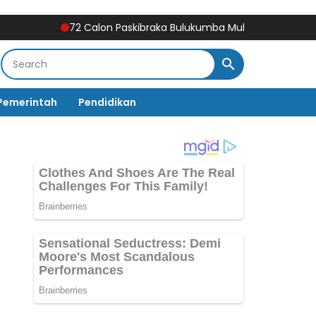
72 Calon Paskibraka Bulukumba Mulai Digembleng, Diklat Berl
Pemerintah
Pendidikan