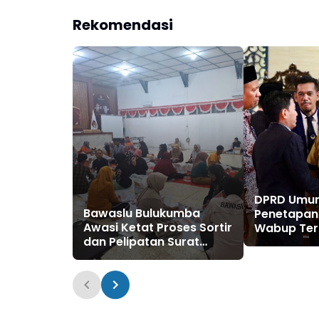
Rekomendasi
DPRD Umu
Bawaslu Bulukumba
Penetapan
Awasi Ketat Proses Sortir
Wabup Terp
dan Pelipatan Surat
Bulukumba 
Suara
Masa Jaba
Wabup Bu