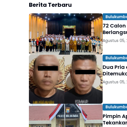
Berita Terbaru
Bulukumb
72 Calon
Berlangs
Agustus 05,
Bulukumb
Dua Pria
Ditemuka
Agustus 05,
Bulukumb
Pimpin A
Tekankan