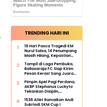
TRENDING HARI INI
16 Hari Pasca Tragedi KM
Nurul Salsa, 14 Penumpang
Masih Hilang, Kepastian
Santunan Korban
Tampil di Laga Pembuka,
dipertanyakan
Ballasaraja FC Siap Kirim
Pesan Keras! Sang Juara
Bertahan Bidik Awal
Pimpin Apel Pagi Perdana,
Sempurna di Piala
AKBP Stephanus Luckyto
Kemerdekaan Bulukumpa
Tekankan Disiplin,
2026
Kebersihan, dan Kecintaan
1536 Atlet Ramaikan Andi
terhadap Organisasi
Sukriadi SKM Cup I