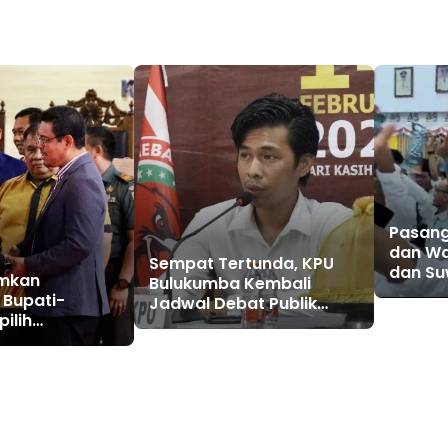
Pasang
dan Wa
Sempat Tertunda, KPU
dan Su
mkan
Bulukumba Kembali
Nomor 
 Bupati-
Jadwal Debat Publik
Selaya
ilih
Pilkada 2024
dan Akhir
tan Bupati-
lukumba