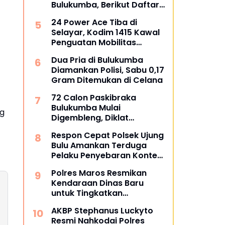
Bulukumba, Berikut Daftar
Juara 1 hingga 64
24 Power Ace Tiba di
Selayar, Kodim 1415 Kawal
Penguatan Mobilitas
Koperasi Desa Merah Putih
Dua Pria di Bulukumba
Diamankan Polisi, Sabu 0,17
Gram Ditemukan di Celana
72 Calon Paskibraka
Bulukumba Mulai
ng
Digembleng, Diklat
Berlangsung 15 Hari
Respon Cepat Polsek Ujung
Bulu Amankan Terduga
Pelaku Penyebaran Konten
Asusila di Medsos
Polres Maros Resmikan
Kendaraan Dinas Baru
untuk Tingkatkan
Pelayanan
AKBP Stephanus Luckyto
Resmi Nahkodai Polres