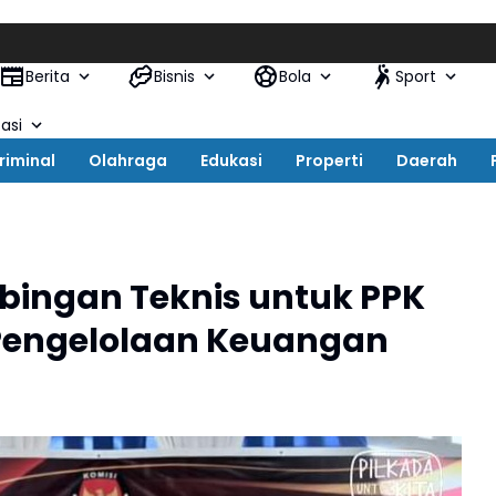
Berita
Bisnis
Bola
Sport
asi
riminal
Olahraga
Edukasi
Properti
Daerah
mbingan Teknis untuk PPK
Pengelolaan Keuangan