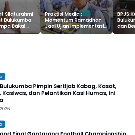
t Silaturahmi
Praktisi Media :
BPJS K
t Bulukumba,
Momentum Ramadhan
Buluku
ampa Bakal
Jadi Ujian Implementasi
dan Be
 Puasa
Program Makan Bergizi
Selama
i RMB
Gratis
Tahun 
a
 Bulukumba Pimpin Sertijab Kabag, Kasat,
, Kasiwas, dan Pelantikan Kasi Humas, ini
ya
 2026
a
and Final Gantarang Football Championship