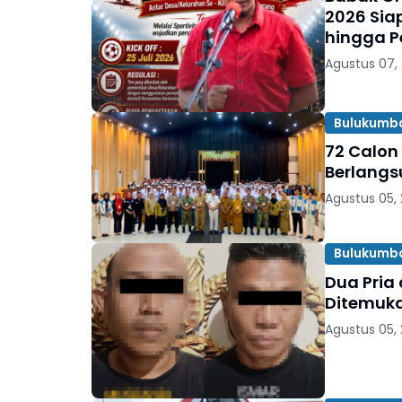
2026 Sia
hingga P
Agustus 07,
Bulukumb
72 Calon
Berlangs
Agustus 05,
Bulukumb
Dua Pria
Ditemuka
Agustus 05,