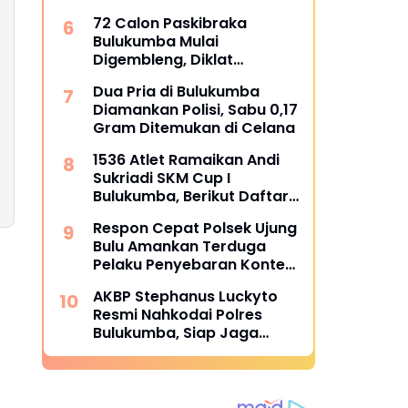
Bertahan Bidik Awal
72 Calon Paskibraka
Sempurna di Piala
Bulukumba Mulai
Kemerdekaan Bulukumpa
Digembleng, Diklat
2026
Berlangsung 15 Hari
Dua Pria di Bulukumba
Diamankan Polisi, Sabu 0,17
Gram Ditemukan di Celana
1536 Atlet Ramaikan Andi
Sukriadi SKM Cup I
Bulukumba, Berikut Daftar
Juara 1 hingga 64
Respon Cepat Polsek Ujung
Bulu Amankan Terduga
Pelaku Penyebaran Konten
Asusila di Medsos
AKBP Stephanus Luckyto
Resmi Nahkodai Polres
Bulukumba, Siap Jaga
Kondusivitas Wilayah