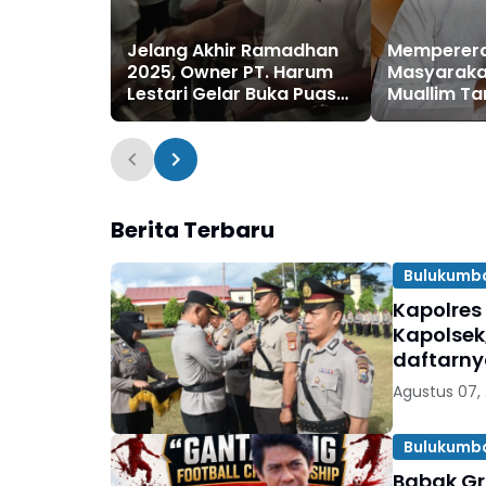
Jelang Akhir Ramadhan
Memperera
2025, Owner PT. Harum
Masyaraka
Lestari Gelar Buka Puasa
Muallim T
Bersama dan Santuni
Gelar Buka
Santri
Bersama D
Berita Terbaru
Bulukumb
Kapolres
Kapolsek
daftarn
Agustus 07,
Bulukumb
Babak Gr