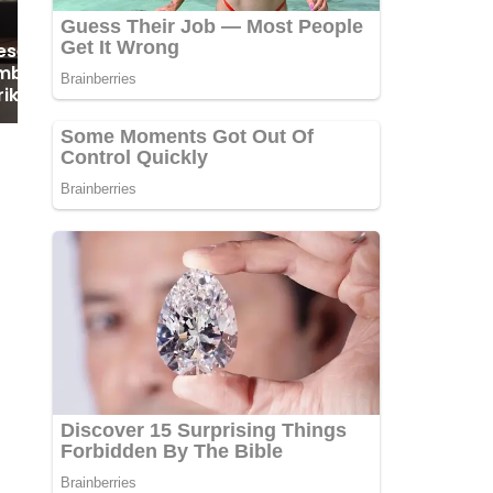
esehatan
mba Tetap Hadir
rikan Layanan
 Libur Lebaran
2025