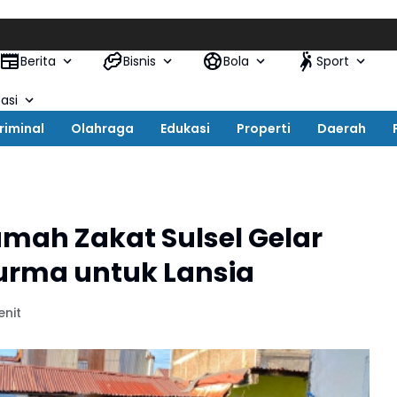
Kapolres
Berita
Bisnis
Bola
Sport
asi
riminal
Olahraga
Edukasi
Properti
Daerah
mah Zakat Sulsel Gelar
urma untuk Lansia
enit