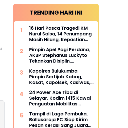
TRENDING HARI INI
16 Hari Pasca Tragedi KM
Nurul Salsa, 14 Penumpang
Masih Hilang, Kepastian
Santunan Korban
si
Pimpin Apel Pagi Perdana,
dipertanyakan
AKBP Stephanus Luckyto
Tekankan Disiplin,
Kebersihan, dan Kecintaan
Kapolres Bulukumba
terhadap Organisasi
Pimpin Sertijab Kabag,
Kasat, Kapolsek, Kasiwas,
dan Pelantikan Kasi Humas,
24 Power Ace Tiba di
ini daftarnya
Selayar, Kodim 1415 Kawal
Penguatan Mobilitas
Koperasi Desa Merah Putih
Tampil di Laga Pembuka,
Ballasaraja FC Siap Kirim
Pesan Keras! Sang Juara