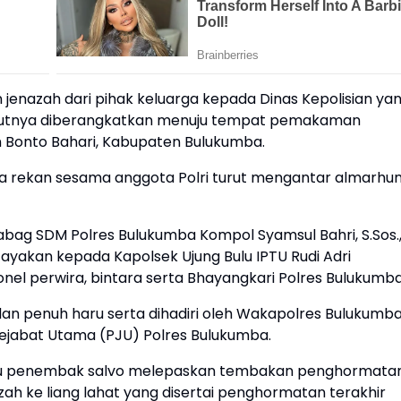
jenazah dari pihak keluarga kepada Dinas Kepolisian ya
anjutnya diberangkatkan menuju tempat pemakaman
n Bonto Bahari, Kabupaten Bulukumba.
erta rekan sesama anggota Polri turut mengantar almarhu
abag SDM Polres Bulukumba Kompol Syamsul Bahri, S.Sos.
yakan kepada Kapolsek Ujung Bulu IPTU Rudi Adri
onel perwira, bintara serta Bhayangkari Polres Bulukumba
n penuh haru serta dihadiri oleh Wakapolres Bulukumb
Pejabat Utama (PJU) Polres Bulukumba.
regu penembak salvo melepaskan tembakan penghormata
zah ke liang lahat yang disertai penghormatan terakhir