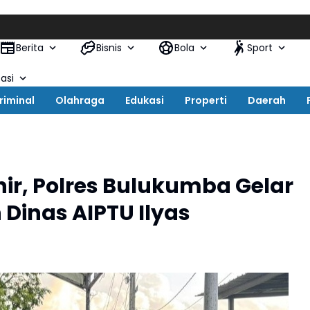
Berita
Bisnis
Bola
Sport
asi
riminal
Olahraga
Edukasi
Properti
Daerah
r, Polres Bulukumba Gelar
inas AIPTU Ilyas