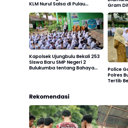
KLM Nurul Salsa di Pulau
Gram Di
Jampea
Kapolsek Ujungbulu Bekali 253
Siswa Baru SMP Negeri 2
Bulukumba tentang Bahaya
Police G
Narkoba Saat MPLS
Polres B
Tertib Be
Kalangan
Rekomendasi