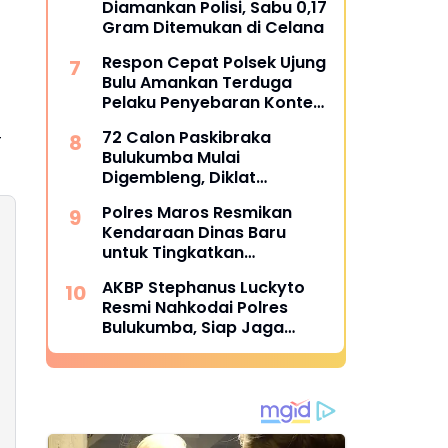
Diamankan Polisi, Sabu 0,17
Gram Ditemukan di Celana
Respon Cepat Polsek Ujung
Bulu Amankan Terduga
Pelaku Penyebaran Konten
Asusila di Medsos
72 Calon Paskibraka
T
Bulukumba Mulai
Digembleng, Diklat
Berlangsung 15 Hari
Polres Maros Resmikan
Kendaraan Dinas Baru
untuk Tingkatkan
Pelayanan
AKBP Stephanus Luckyto
Resmi Nahkodai Polres
Bulukumba, Siap Jaga
Kondusivitas Wilayah