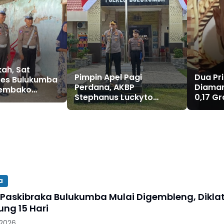
ah, Sat
Pimpin Apel Pagi
Dua Pr
res Bulukumba
Perdana, AKBP
Diaman
Sembako
Stephanus Luckyto
0,17 G
rga Kurang
Tekankan Disiplin,
Celana
Kebersihan, dan
Kecintaan terhadap
Organisasi
a
 Paskibraka Bulukumba Mulai Digembleng, Dikla
ung 15 Hari
 2026