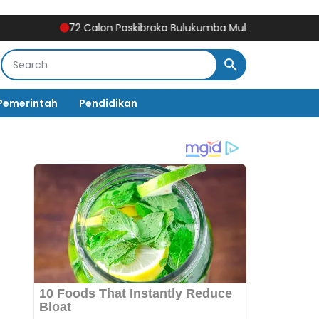
72 Calon Paskibraka Bulukumba Mulai Digembleng, Diklat Ber
Pemerintah
Pendidikan