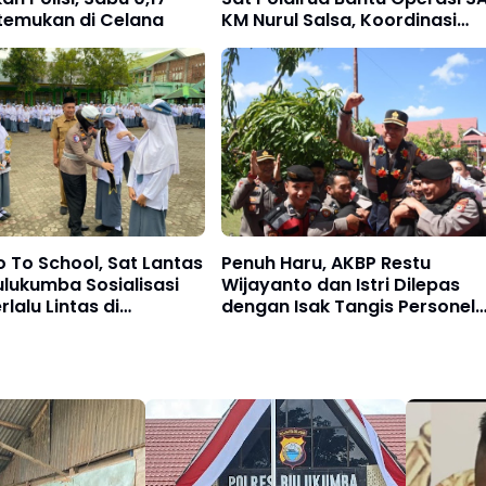
temukan di Celana
KM Nurul Salsa, Koordinasi
dengan TNI AL dan Basarnas
o To School, Sat Lantas
Penuh Haru, AKBP Restu
ulukumba Sosialisasi
Wijayanto dan Istri Dilepas
rlalu Lintas di
dengan Isak Tangis Personel
 Pelajar
Polres Bulukumba