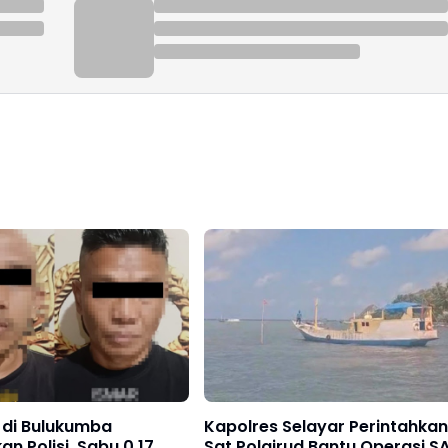
 di Bulukumba
Kapolres Selayar Perintahkan
n Polisi, Sabu 0,17
Sat Polairud Bantu Operasi S