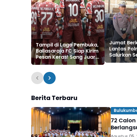
Jumat Berk
Tampil di Laga Pembuka,
Lantas Pol
Ballasaraja FC Siap Kirim
Salurkan 
Pesan Keras! Sang Juara
kepada Wa
Bertahan Bidik Awal
Mampu
Sempurna di Piala
Kemerdekaan
Bulukumpa 2026
Berita Terbaru
Bulukumb
72 Calon
Berlangs
Agustus 05,