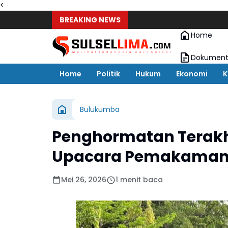
<
BREAKING NEWS
Home
Dokument
Home
Politik
Hukum
Ekonomi
K
Bulukumba
Penghormatan Terakhi
Upacara Pemakaman D
Mei 26, 2026
1 menit baca