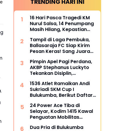
TRENDING HARI INI
16 Hari Pasca Tragedi KM
Nurul Salsa, 14 Penumpang
Masih Hilang, Kepastian
ng
Santunan Korban
Tampil di Laga Pembuka,
dipertanyakan
Ballasaraja FC Siap Kirim
Pesan Keras! Sang Juara
Bertahan Bidik Awal
m
Pimpin Apel Pagi Perdana,
Sempurna di Piala
AKBP Stephanus Luckyto
Kemerdekaan Bulukumpa
Tekankan Disiplin,
2026
,
Kebersihan, dan Kecintaan
1536 Atlet Ramaikan Andi
terhadap Organisasi
Sukriadi SKM Cup I
.
Bulukumba, Berikut Daftar
Juara 1 hingga 64
a
24 Power Ace Tiba di
Selayar, Kodim 1415 Kawal
Penguatan Mobilitas
n
Koperasi Desa Merah Putih
Dua Pria di Bulukumba