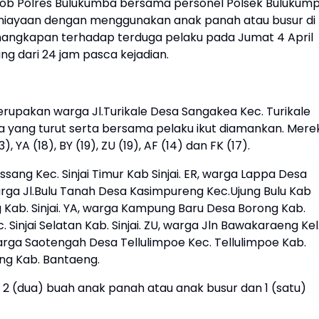
ob Polres Bulukumba bersama personel Polsek Bulukum
niayaan dengan menggunakan anak panah atau busur di
angkapan terhadap terduga pelaku pada Jumat 4 April
ang dari 24 jam pasca kejadian.
erupakan warga Jl.Turikale Desa Sangakea Kec. Turikale
nya yang turut serta bersama pelaku ikut diamankan. Mere
, YA (18), BY (19), ZU (19), AF (14) dan FK (17).
ang Kec. Sinjai Timur Kab Sinjai. ER, warga Lappa Desa
 warga Jl.Bulu Tanah Desa Kasimpureng Kec.Ujung Bulu Kab
 Kab. Sinjai. YA, warga Kampung Baru Desa Borong Kab.
c. Sinjai Selatan Kab. Sinjai. ZU, warga Jln Bawakaraeng Kel
 warga Saotengah Desa Tellulimpoe Kec. Tellulimpoe Kab.
eng Kab. Bantaeng.
 2 (dua) buah anak panah atau anak busur dan 1 (satu)