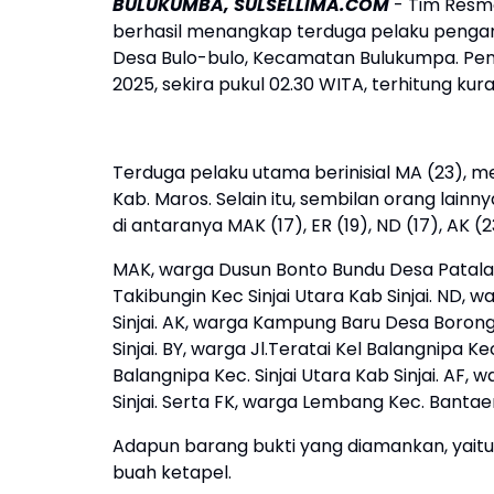
BULUKUMBA, SULSELLIMA.COM
- Tim Resm
berhasil menangkap terduga pelaku penga
Desa Bulo-bulo, Kecamatan Bulukumpa. Pen
2025, sekira pukul 02.30 WITA, terhitung kur
Terduga pelaku utama berinisial MA (23), m
Kab. Maros. Selain itu, sembilan orang lain
di antaranya MAK (17), ER (19), ND (17), AK (23)
MAK, warga Dusun Bonto Bundu Desa Patalass
Takibungin Kec Sinjai Utara Kab Sinjai. ND,
Sinjai. AK, warga Kampung Baru Desa Borong
Sinjai. BY, warga Jl.Teratai Kel Balangnipa Ke
Balangnipa Kec. Sinjai Utara Kab Sinjai. AF,
Sinjai. Serta FK, warga Lembang Kec. Banta
Adapun barang bukti yang diamankan, yaitu
buah ketapel.