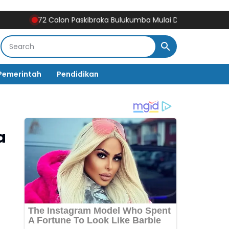
72 Calon Paskibraka Bulukumba Mulai Digembleng, Diklat Berlan
Pemerintah
Pendidikan
a