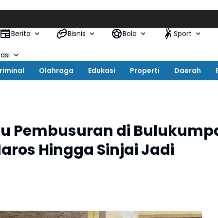
Berita
Bisnis
Bola
Sport
asi
riminal
Olahraga
Edukasi
Properti
Daerah
ku Pembusuran di Bulukump
ros Hingga Sinjai Jadi