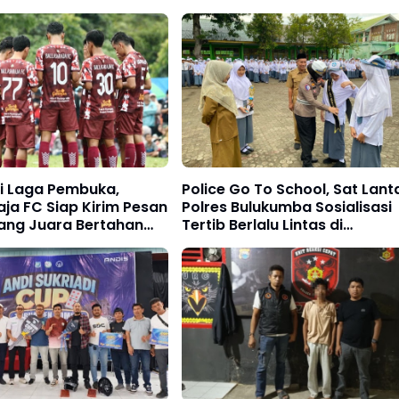
di Laga Pembuka,
Police Go To School, Sat Lant
aja FC Siap Kirim Pesan
Polres Bulukumba Sosialisasi
Sang Juara Bertahan
Tertib Berlalu Lintas di
al Sempurna di Piala
Kalangan Pelajar
kaan Bulukumpa 2026