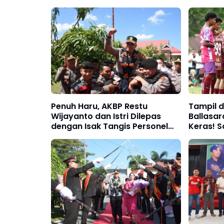
Penuh Haru, AKBP Restu
Tampil 
Wijayanto dan Istri Dilepas
Ballasar
dengan Isak Tangis Personel
Keras! 
Polres Bulukumba
Bidik Aw
Kemerde