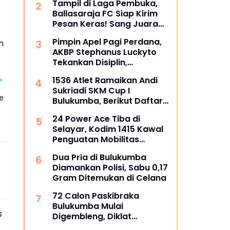
Tampil di Laga Pembuka,
dipertanyakan
Ballasaraja FC Siap Kirim
Pesan Keras! Sang Juara
Bertahan Bidik Awal
Pimpin Apel Pagi Perdana,
n
Sempurna di Piala
AKBP Stephanus Luckyto
Kemerdekaan Bulukumpa
Tekankan Disiplin,
2026
Kebersihan, dan Kecintaan
1536 Atlet Ramaikan Andi
terhadap Organisasi
Sukriadi SKM Cup I
Bulukumba, Berikut Daftar
Juara 1 hingga 64
24 Power Ace Tiba di
Selayar, Kodim 1415 Kawal
Penguatan Mobilitas
Koperasi Desa Merah Putih
Dua Pria di Bulukumba
Diamankan Polisi, Sabu 0,17
Gram Ditemukan di Celana
72 Calon Paskibraka
Bulukumba Mulai
s
Digembleng, Diklat
Berlangsung 15 Hari