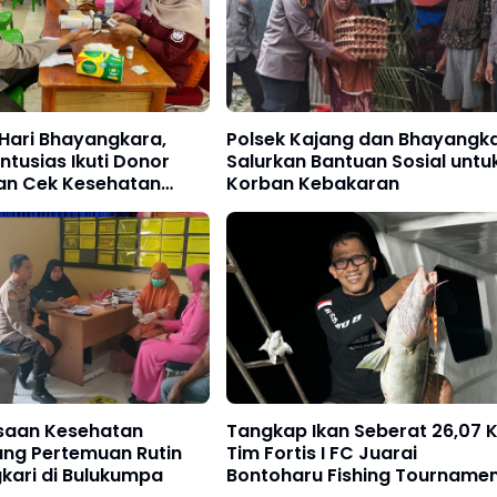
Hari Bhayangkara,
Polsek Kajang dan Bhayangka
tusias Ikuti Donor
Salurkan Bantuan Sosial untu
an Cek Kesehatan
Korban Kebakaran
i Polres Selayar
saan Kesehatan
Tangkap Ikan Seberat 26,07 K
ng Pertemuan Rutin
Tim Fortis I FC Juarai
kari di Bulukumpa
Bontoharu Fishing Tourname