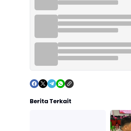
Berita Terkait