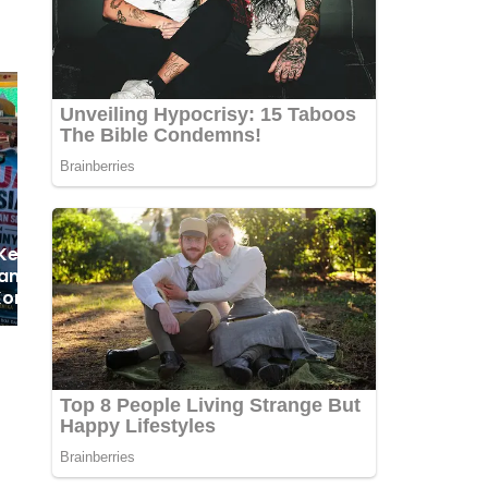
Penuh Haru, AKBP Restu
Ko
Wijayanto dan Istri
Pol
Dilepas dengan Isak
pad
Tangis Personel Polres
Cu
 Kepulauan Selayar
Bulukumba
antuan Logistik
Korban KLM Nurul
di Pulau Jampea