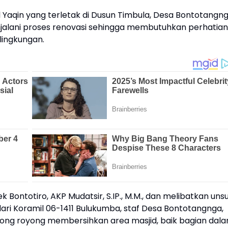
l Yaqin yang terletak di Dusun Timbula, Desa Bontotangng
njalani proses renovasi sehingga membutuhkan perhatian
lingkungan.
ek Bontotiro, AKP Mudatsir, S.IP., M.M., dan melibatkan uns
dari Koramil 06-1411 Bulukumba, staf Desa Bontotangnga,
tong royong membersihkan area masjid, baik bagian dal