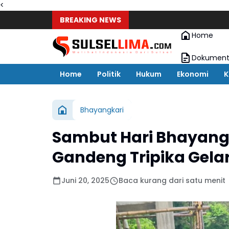
<
BREAKING NEWS
Home
Dokument
Home
Politik
Hukum
Ekonomi
K
Bhayangkari
Sambut Hari Bhayangk
Gandeng Tripika Gelar 
Juni 20, 2025
Baca kurang dari satu menit