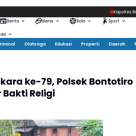
Kapolres Bulukumba P
Berita
Bisnis
Bola
Sport
asi
riminal
Olahraga
Edukasi
Properti
Daerah
ara ke-79, Polsek Bontotiro
Bakti Religi