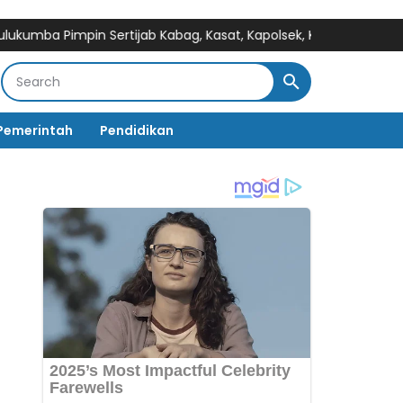
impin Sertijab Kabag, Kasat, Kapolsek, Kasiwas, dan Pelantikan K
Pemerintah
Pendidikan