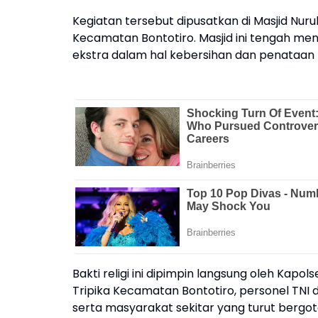
Kegiatan tersebut dipusatkan di Masjid Nuru
Kecamatan Bontotiro. Masjid ini tengah me
ekstra dalam hal kebersihan dan penataan 
Bakti religi ini dipimpin langsung oleh Kapols
Tripika Kecamatan Bontotiro, personel TNI 
serta masyarakat sekitar yang turut bergo