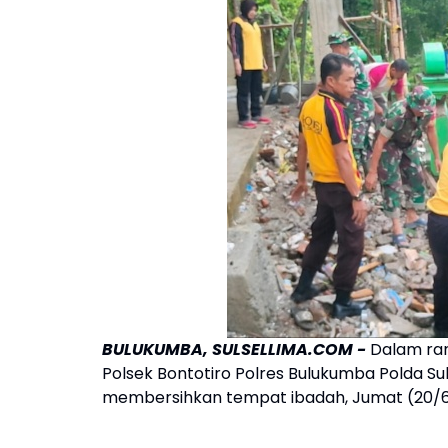
BULUKUMBA, SULSELLIMA.COM -
Dalam ran
Polsek Bontotiro Polres Bulukumba Polda Su
membersihkan tempat ibadah, Jumat (20/6