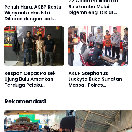
72 Calon Paskibraka
Bulukumba Mulai
Penuh Haru, AKBP Restu
Digembleng, Diklat
Wijayanto dan Istri
Berlangsung 15 Hari
Dilepas dengan Isak
Tangis Personel Polres
Bulukumba
Respon Cepat Polsek
AKBP Stephanus
Ujung Bulu Amankan
Luckyto Buka Sunatan
Terduga Pelaku
Massal, Polres
Penyebaran Konten
Bulukumba Kolaborasi
Asusila di Medsos
dengan Pemuda
Rekomendasi
Pancasila