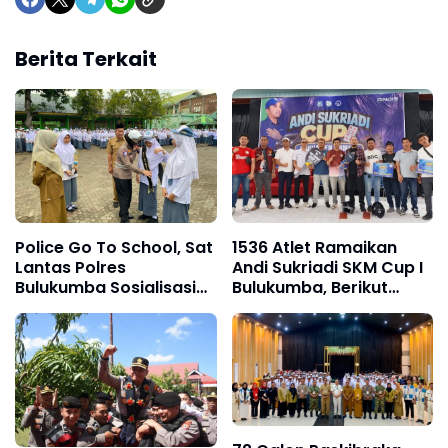
Berita Terkait
Police Go To School, Sat
1536 Atlet Ramaikan
Lantas Polres
Andi Sukriadi SKM Cup I
Bulukumba Sosialisasi
Bulukumba, Berikut
Tertib Berlalu Lintas di
Daftar Juara 1 hingga
Kalangan Pelajar
64