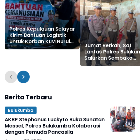
Polres Kepulauan Selayar
Kirim Bantuan Logistik
untuk Korban KLM Nurul
Jumat Berkah, Sat
Salsa di Pulau Jampea
Lantas Polres Buluk
Salurkan Sembako
kepada Warga Kuran
Mampu
Berita Terbaru
Bulukumba
AKBP Stephanus Luckyto Buka Sunatan
Massal, Polres Bulukumba Kolaborasi
dengan Pemuda Pancasila